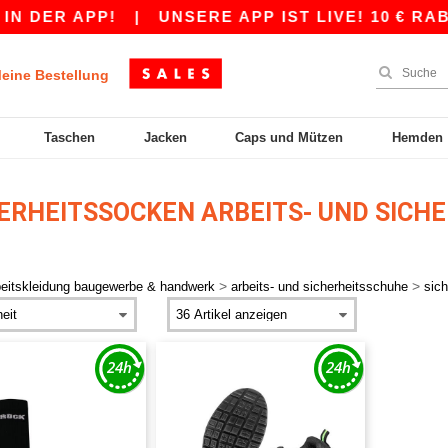
N DER APP!
|
UNSERE APP IST LIVE! 10 € RABA
eine Bestellung
Taschen
Jacken
Caps und Mützen
Hemden
ERHEITSSOCKEN ARBEITS- UND SICH
>
>
beitskleidung baugewerbe & handwerk
arbeits- und sicherheitsschuhe
sic