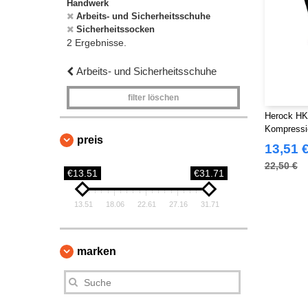
Handwerk
Arbeits- und Sicherheitsschuhe
Sicherheitssocken
2 Ergebnisse.
Arbeits- und Sicherheitsschuhe
filter löschen
Herock HK
Kompressi
preis
13,51 
22,50 €
€13.51
€31.71
13.51
18.06
22.61
27.16
31.71
marken