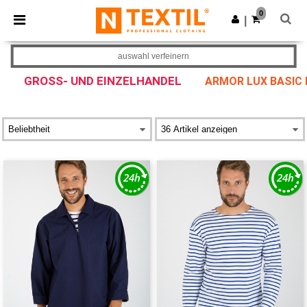
×
Ntextil App
0
App holen
|
Bessere Preise in der App!
auswahl verfeinern
GROSS- UND EINZELHANDEL
ARMOR LUX BASIC 