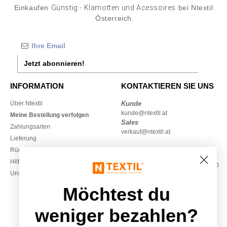
Einkaufen
Günstig - Klamotten und Acessoires
bei Ntextil
Österreich
Jetzt abonnieren!
INFORMATION
KONTAKTIEREN SIE UNS
Über Ntextil
Kunde
kunde@ntextil.at
Meine Bestellung verfolgen
Sales
Zahlungsarten
verkauf@ntextil.at
Lieferung
Rückerstattungen / Rückgaben
0800 018 026
Hilfe & FAQs
Montag – Donnerstag: 10:00–13:00
Unsere Engagements
& 14:00–17:30
Freitag: 10:00–14:00
Möchtest du
weniger bezahlen?