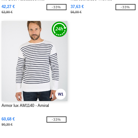
42,27 €
37,63 €
-33%
-33%
62,90 €
56,00 €
W1
Armor lux AM1140 - Amiral
60,68 €
-33%
90,30 €