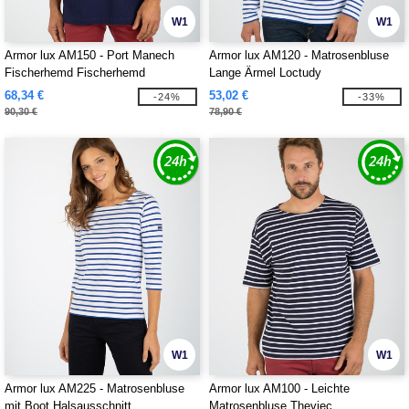
W1
W1
Armor lux AM150 - Port Manech
Armor lux AM120 - Matrosenbluse
Fischerhemd Fischerhemd
Lange Ärmel Loctudy
68,34 €
53,02 €
-24%
-33%
90,30 €
78,90 €
W1
W1
Armor lux AM225 - Matrosenbluse
Armor lux AM100 - Leichte
mit Boot Halsausschnitt
Matrosenbluse Theviec