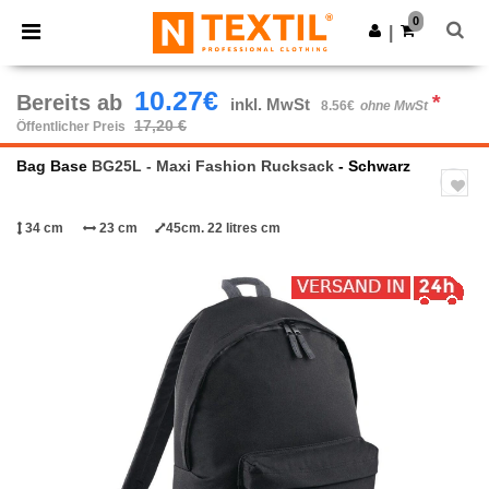
×
Ntextil App
0
App holen
|
Bessere Preise in der App!
10.27€
Bereits ab
*
inkl. MwSt
8.56€
ohne MwSt
17,20 €
Öffentlicher Preis
Bag Base
BG25L - Maxi Fashion Rucksack
- Schwarz
34 cm
23 cm
45cm. 22 litres cm
Previous
Next