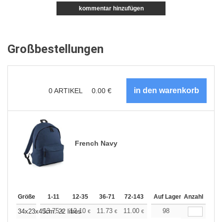
kommentar hinzufügen
Großbestellungen
0
ARTIKEL
0.00
€
French Navy
Größe
1-11
12-35
36-71
72-143
144-287
Auf Lager
288 +
Anzahl
Mehr
+
13.75
12.10
11.73
11.00
10.45
98
10.27
34x23x45cm. 22 litres
€
€
€
€
€
€