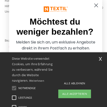
Rückerstattungen / Rückgaben
0800 018 026
Hilfe & FAQs
Montag – Donnerstag: 10:00–13:00
Unsere Engagements
& 14:00–17:30
Freitag: 10:00–14:00
Möchtest du
weniger bezahlen?
Bezahlung mit
Melden Sie sich an, um exklusive Angebote
direkt in Ihrem Postfach zu erhalten.
x
Diese Website verwendet
Unsere Paketzusteller
Cookies, um Ihre Erfahrung
zu verbessern, während Sie
durch die Website
navigieren.
Weiterlesen
ALLE ABLEHNEN
NOTWENDIGE
Ja, ich möchte weniger
ALLE AKZEPTIEREN
bezahlen
LEISTUNGS
👋
Hallo
Wenn Sie Fragen oder Bedenken