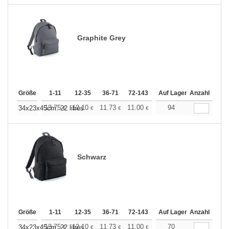
Graphite Grey
Größe
1-11
12-35
36-71
72-143
144-287
Auf Lager
288 +
Anzahl
Mehr
+
13.75
12.10
11.73
11.00
10.45
94
10.27
34x23x45cm. 22 litres
€
€
€
€
€
€
Schwarz
Größe
1-11
12-35
36-71
72-143
144-287
Auf Lager
288 +
Anzahl
Mehr
+
13.75
12.10
11.73
11.00
10.45
70
10.27
34x23x45cm. 22 litres
€
€
€
€
€
€