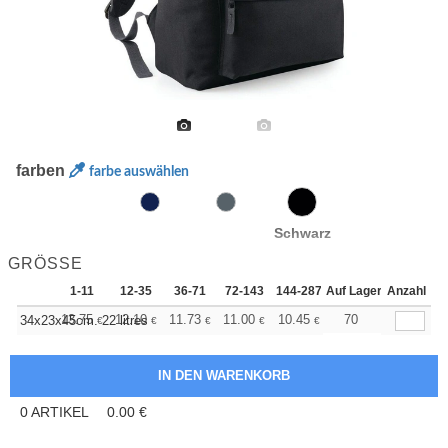
farben
farbe auswählen
Schwarz
GRÖSSE
1-11
12-35
36-71
72-143
144-287
Auf Lager
288 +
Anzahl
Mehr
+
13.75
12.10
11.73
11.00
10.45
10.27
70
34x23x45cm. 22 litres
€
€
€
€
€
€
0
ARTIKEL
0.00
€