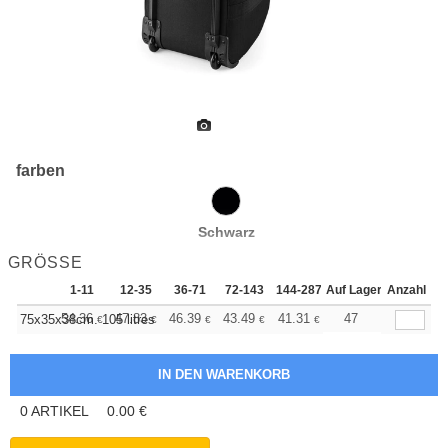
farben
Schwarz
GRÖSSE
1-11
12-35
36-71
72-143
144-287
Auf Lager
288 +
Anzahl
Mehr
+
54.36
47.83
46.39
43.49
41.31
40.59
47
75x35x38cm. 105 litres
€
€
€
€
€
€
0
ARTIKEL
0.00
€