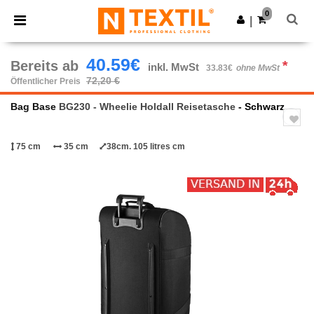
×
Ntextil App
0
App holen
|
Bessere Preise in der App!
40.59€
Bereits ab
*
inkl. MwSt
33.83€
ohne MwSt
72,20 €
Öffentlicher Preis
Bag Base
BG230 - Wheelie Holdall Reisetasche
- Schwarz
75 cm
35 cm
38cm. 105 litres cm
Previous
Next