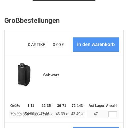
Großbestellungen
0
ARTIKEL
0.00
€
Schwarz
Größe
1-11
12-35
36-71
72-143
144-287
Auf Lager
288 +
Anzahl
Mehr
+
54.36
47.83
46.39
43.49
41.31
47
40.59
75x35x38cm. 105 litres
€
€
€
€
€
€