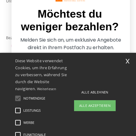
Unsere Engagements
& 14:00–17:30
Freitag: 10:00–14:00
Möchtest du
weniger bezahlen?
Bezahlung mit
Melden Sie sich an, um exklusive Angebote
direkt in Ihrem Postfach zu erhalten.
x
Diese Website verwendet
Unsere Paketzusteller
Cookies, um Ihre Erfahrung
zu verbessern, während Sie
durch die Website
navigieren.
Weiterlesen
ALLE ABLEHNEN
NOTWENDIGE
Ja, ich möchte weniger
ALLE AKZEPTIEREN
bezahlen
LEISTUNGS
WERBE
Rechtliche Hinweise
-
Datenschutzbestimmungen
-
Bedingungen und Konditionen
-
Nein danke, ich möchte mehr bezahlen.
General Contract Conditions
-
Cookie-Richtlinie
-
Site Map
Copyright 2026 ntextil.at
- Alle Rechte vorbehalten
FUNKTIONALE