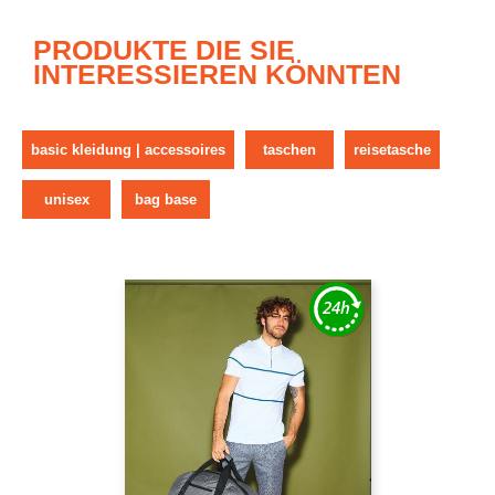
PRODUKTE DIE SIE
INTERESSIEREN KÖNNTEN
basic kleidung | accessoires
taschen
reisetasche
unisex
bag base