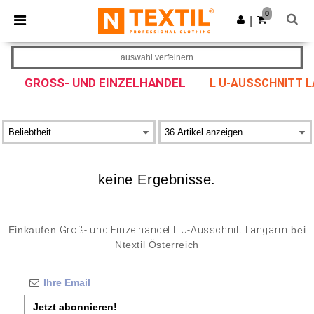
×
Ntextil App
0
App holen
|
Bessere Preise in der App!
auswahl verfeinern
GROSS- UND EINZELHANDEL
L U-AUSSCHNITT 
keine Ergebnisse.
Einkaufen
Groß- und Einzelhandel L U-Ausschnitt Langarm
bei
Ntextil Österreich
Jetzt abonnieren!