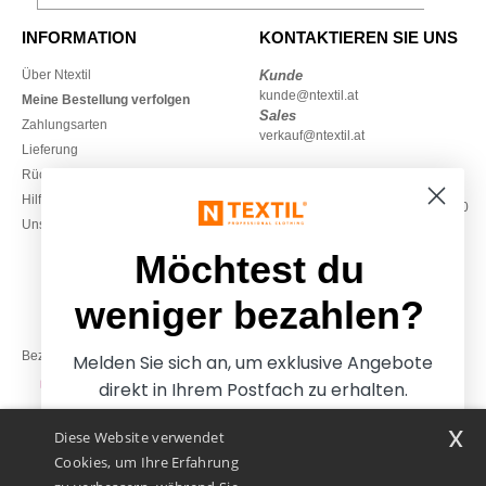
INFORMATION
KONTAKTIEREN SIE UNS
Über Ntextil
Kunde
kunde@ntextil.at
Meine Bestellung verfolgen
Sales
Zahlungsarten
verkauf@ntextil.at
Lieferung
Rückerstattungen / Rückgaben
0800 018 026
Hilfe & FAQs
Montag – Donnerstag: 10:00–13:00
Unsere Engagements
& 14:00–17:30
Freitag: 10:00–14:00
Möchtest du
weniger bezahlen?
Bezahlung mit
Melden Sie sich an, um exklusive Angebote
direkt in Ihrem Postfach zu erhalten.
x
Diese Website verwendet
Unsere Paketzusteller
Cookies, um Ihre Erfahrung