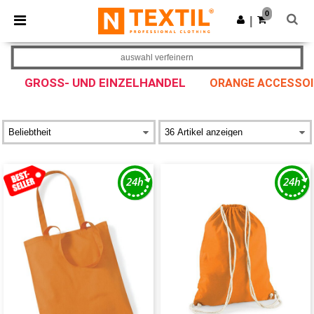
×
Ntextil App
0
App holen
|
Bessere Preise in der App!
auswahl verfeinern
GROSS- UND EINZELHANDEL
ORANGE ACCESSOI