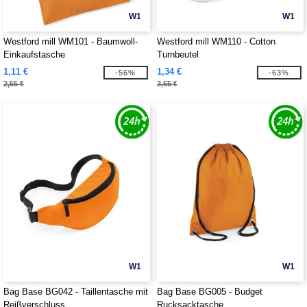
W1
W1
Westford mill WM101 - Baumwoll-
Westford mill WM110 - Cotton
Einkaufstasche
Turnbeutel
1,11 €
1,34 €
-56%
-63%
2,55 €
3,65 €
W1
W1
Bag Base BG042 - Taillentasche mit
Bag Base BG005 - Budget
Reißverschluss
Rucksacktasche