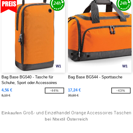
W1
W1
Bag Base BG540 - Tasche für
Bag Base BG544 - Sporttasche
Schuhe, Sport oder Accessoires
4,56 €
17,24 €
-44%
-43%
8,10 €
30,50 €
Einkaufen
Groß- und Einzelhandel Orange Accessoires Taschen
bei Ntextil Österreich