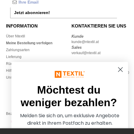
Jetzt abonnieren!
INFORMATION
KONTAKTIEREN SIE UNS
Über Ntextil
Kunde
kunde@ntextil.at
Meine Bestellung verfolgen
Sales
Zahlungsarten
verkauf@ntextil.at
Lieferung
Rückerstattungen / Rückgaben
0800 018 026
Hilfe & FAQs
Montag – Donnerstag: 10:00–13:00
Unsere Engagements
& 14:00–17:30
Freitag: 10:00–14:00
Möchtest du
weniger bezahlen?
Bezahlung mit
Melden Sie sich an, um exklusive Angebote
direkt in Ihrem Postfach zu erhalten.