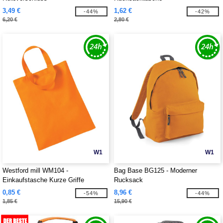
3,49 €
1,62 €
-44%
-42%
6,20 €
2,80 €
W1
W1
Westford mill WM104 -
Bag Base BG125 - Moderner
Einkaufstasche Kurze Griffe
Rucksack
0,85 €
8,96 €
-54%
-44%
1,85 €
15,90 €