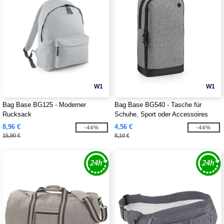
W1
W1
Bag Base BG125 - Moderner
Bag Base BG540 - Tasche für
Rucksack
Schuhe, Sport oder Accessoires
8,96 €
4,56 €
-44%
-44%
15,90 €
8,10 €