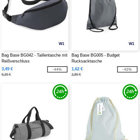
W1
W1
Bag Base BG042 - Taillentasche mit
Bag Base BG005 - Budget
Reißverschluss
Rucksacktasche
3,49 €
1,62 €
-44%
-42%
6,20 €
2,80 €