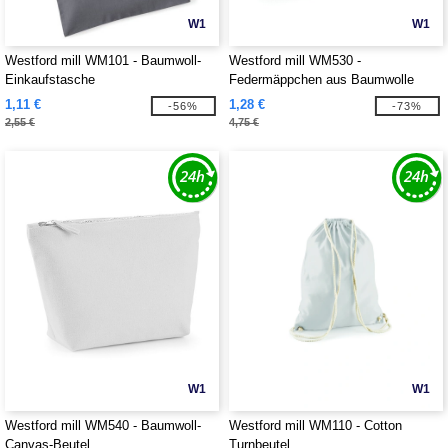
W1
W1
Westford mill WM101 - Baumwoll-
Westford mill WM530 -
Einkaufstasche
Federmäppchen aus Baumwolle
1,11 €
1,28 €
-56%
-73%
2,55 €
4,75 €
W1
W1
Westford mill WM540 - Baumwoll-
Westford mill WM110 - Cotton
Canvas-Beutel
Turnbeutel