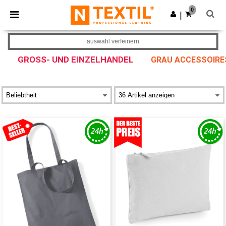
×
Ntextil App
0
App holen
|
Bessere Preise in der App!
auswahl verfeinern
GROSS- UND EINZELHANDEL
GRAU ACCESSOIRE