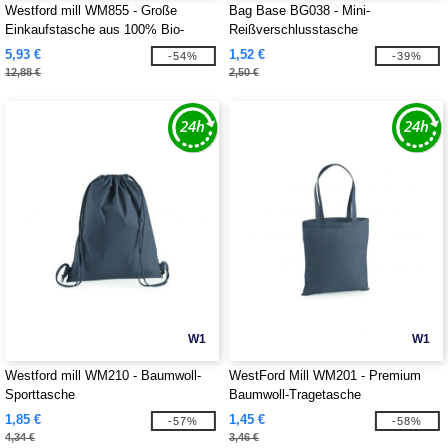
Westford mill WM855 - Große
Bag Base BG038 - Mini-
Einkaufstasche aus 100% Bio-
Reißverschlusstasche
Baumwolle
5,93 €
1,52 €
-54%
-39%
12,88 €
2,50 €
W1
W1
Westford mill WM210 - Baumwoll-
WestFord Mill WM201 - Premium
Sporttasche
Baumwoll-Tragetasche
1,85 €
1,45 €
-57%
-58%
4,34 €
3,46 €