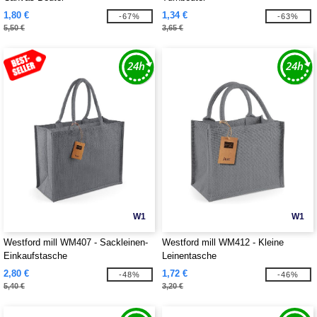
1,80 €
1,34 €
-67%
-63%
5,50 €
3,65 €
W1
W1
Westford mill WM407 - Sackleinen-
Westford mill WM412 - Kleine
Einkaufstasche
Leinentasche
2,80 €
1,72 €
-48%
-46%
5,40 €
3,20 €