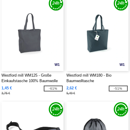
W1
W1
Westford mill WM125 - Große
Westford mill WM180 - Bio
Einkaufstasche 100% Baumwolle
Baumwolltasche
1,45 €
2,62 €
-61%
-51%
3,75 €
5,40 €