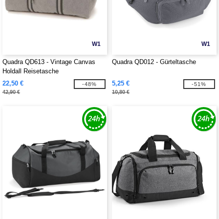
W1
W1
Quadra QD613 - Vintage Canvas
Quadra QD012 - Gürteltasche
Holdall Reisetasche
22,50 €
5,25 €
-48%
-51%
42,90 €
10,80 €