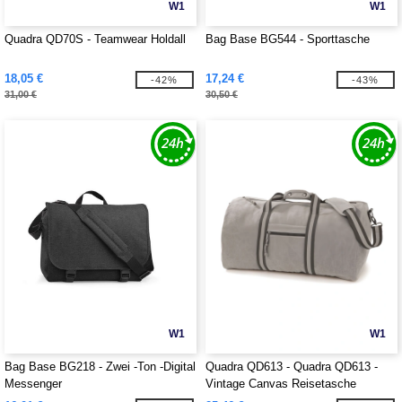
W1
W1
Quadra QD70S - Teamwear Holdall
Bag Base BG544 - Sporttasche
18,05 €
17,24 €
-42%
-43%
31,00 €
30,50 €
W1
W1
Bag Base BG218 - Zwei -Ton -Digital
Quadra QD613 - Quadra QD613 -
Messenger
Vintage Canvas Reisetasche