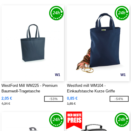
W1
W1
WestFord Mill WM225 - Premium
Westford mill WM104 -
Baumwoll-Tragetasche
Einkaufstasche Kurze Griffe
2,05 €
0,85 €
-53%
-54%
4,34 €
1,85 €