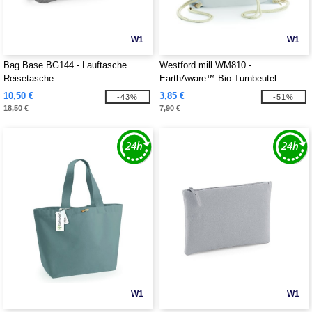
W1
W1
Bag Base BG144 - Lauftasche
Westford mill WM810 -
Reisetasche
EarthAware™ Bio-Turnbeutel
10,50 €
3,85 €
-43%
-51%
18,50 €
7,90 €
W1
W1