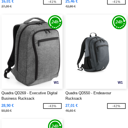
16,01 €
25,46 €
-41%
-41%
27,30 €
42,90 €
W1
W1
Quadra QD269 - Executive Digital
Quadra QD550 - Endeavour
Business Rucksack
Rucksack
28,90 €
27,01 €
-43%
-42%
50,50 €
46,60 €