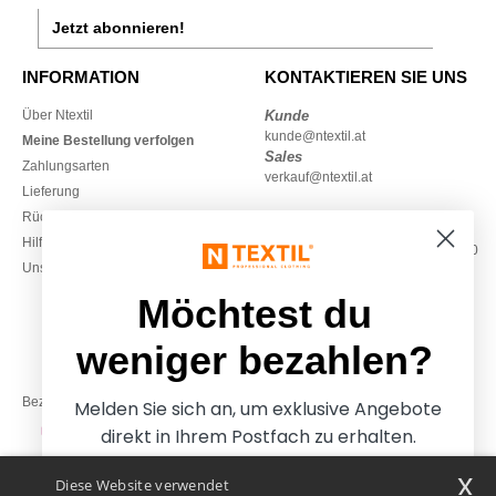
Jetzt abonnieren!
INFORMATION
KONTAKTIEREN SIE UNS
Über Ntextil
Kunde
kunde@ntextil.at
Meine Bestellung verfolgen
Sales
Zahlungsarten
verkauf@ntextil.at
Lieferung
Rückerstattungen / Rückgaben
0800 018 026
Hilfe & FAQs
Montag – Donnerstag: 10:00–13:00
Unsere Engagements
& 14:00–17:30
Freitag: 10:00–14:00
Möchtest du
weniger bezahlen?
Bezahlung mit
Melden Sie sich an, um exklusive Angebote
direkt in Ihrem Postfach zu erhalten.
x
Diese Website verwendet
Unsere Paketzusteller