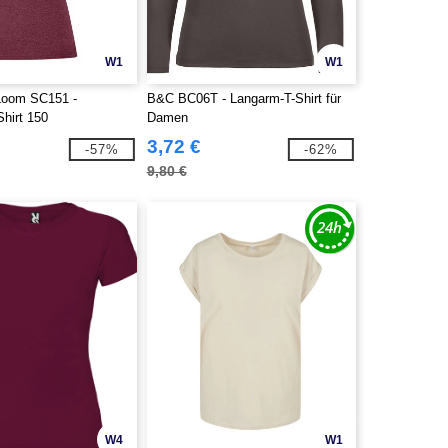
W1
W1
 Loom SC151 -
B&C BC06T - Langarm-T-Shirt für
hirt 150
Damen
3,72 €
-57%
-62%
9,80 €
W4
W1