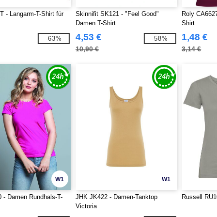
- Langarm-T-Shirt für
Skinnifit SK121 - "Feel Good"
Roly CA6627
Damen T-Shirt
Shirt
4,53 €
1,48 €
-63%
-58%
10,90 €
3,14 €
W1
W1
 - Damen Rundhals-T-
JHK JK422 - Damen-Tanktop
Russell RU10
Victoria