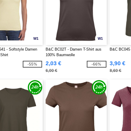
W1
W1
41 - Softstyle Damen
B&C BC02T - Damen T-Shirt aus
B&C BC045 
Shirt
100% Baumwolle
2,03 €
3,90 €
-55%
-66%
6,00 €
8,60 €