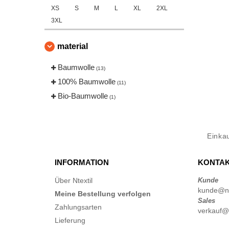
XS
S
M
L
XL
2XL
3XL
material
Baumwolle
(13)
100% Baumwolle
(11)
Bio-Baumwolle
(1)
Einka
INFORMATION
KONTAK
Über Ntextil
Kunde
kunde@nte
Meine Bestellung verfolgen
Sales
Zahlungsarten
verkauf@n
Lieferung