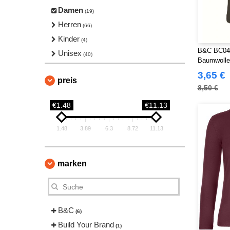
Damen
(19)
Herren
(66)
Kinder
(4)
B&C BC043 
Unisex
(40)
Baumwolle
3,65 €
preis
8,50 €
€1.48
€11.13
1.48
3.89
6.3
8.72
11.13
marken
B&C
(6)
Build Your Brand
(1)