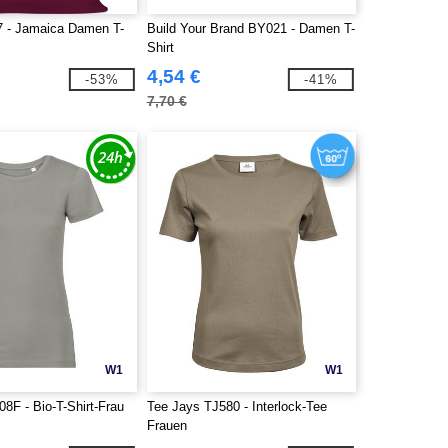
 - Jamaica Damen T-
Build Your Brand BY021 - Damen T-
Shirt
4,54 €
-53%
-41%
7,70 €
W1
W1
8F - Bio-T-Shirt-Frau
Tee Jays TJ580 - Interlock-Tee
Frauen