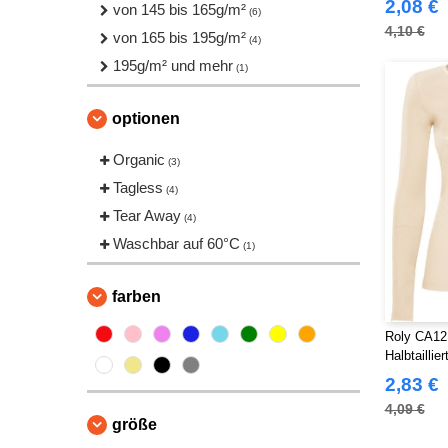
2,08 €
von 145 bis 165g/m²
(6)
4,10 €
von 165 bis 195g/m²
(4)
195g/m² und mehr
(1)
optionen
Organic
(3)
Tagless
(4)
Tear Away
(4)
Waschbar auf 60°C
(1)
farben
Roly CA12
Halbtaillie
2,83 €
4,09 €
größe