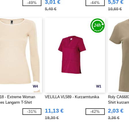
3,01 €
5,57 €
-49%
-44%
5,40 €
10,60 €
W4
W1
18 - Extreme Woman
VELILLA VL589 - Kurzarmtunika
Roly CA668
rtes Langarm T-Shirt
Shirt kurzar
11,13 €
2,03 €
-31%
-42%
19,30 €
3,36 €