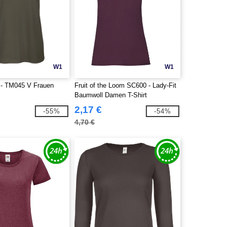
W1
W1
- TM045 V Frauen
Fruit of the Loom SC600 - Lady-Fit
Baumwoll Damen T-Shirt
2,17 €
-55%
-54%
4,70 €