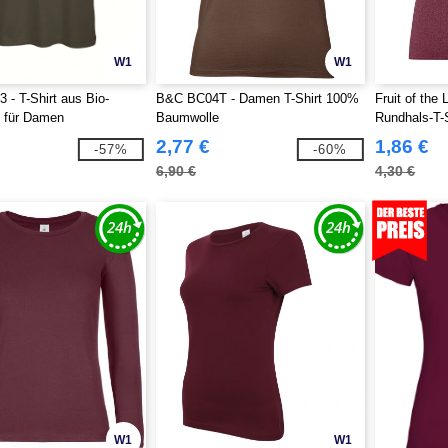
W1
W1
- T-Shirt aus Bio-
B&C BC04T - Damen T-Shirt 100%
Fruit of the
 für Damen
Baumwolle
Rundhals-T-S
2,77 €
1,86 €
-57%
-60%
6,90 €
4,30 €
W1
W1