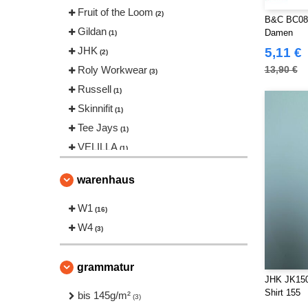
Fruit of the Loom
(2)
B&C BC08T 
Gildan
Damen
(1)
JHK
5,11 €
(2)
Roly Workwear
13,90 €
(3)
Russell
(1)
Skinnifit
(1)
Tee Jays
(1)
VELILLA
(1)
warenhaus
W1
(16)
W4
(3)
grammatur
JHK JK150
Shirt 155
bis 145g/m²
(3)