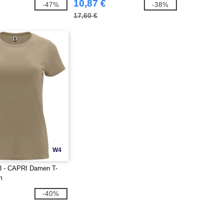
10,87 €
-47%
-38%
17,60 €
W4
3 - CAPRI Damen T-
m
-40%