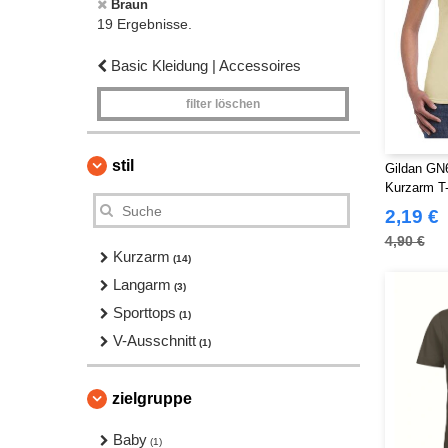
Braun
19 Ergebnisse.
Basic Kleidung | Accessoires
filter löschen
stil
Gildan GN6
Kurzarm T-
2,19 €
4,90 €
Kurzarm
(14)
Langarm
(3)
Sporttops
(1)
V-Ausschnitt
(1)
zielgruppe
Baby
(1)