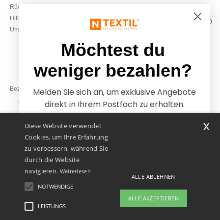
Rückerstattungen / Rückgaben
0800 018 026
Hilfe & FAQs
Montag – Donnerstag: 10:00–13:00
Unsere Engagements
& 14:00–17:30
Freitag: 10:00–14:00
Möchtest du
weniger bezahlen?
Bezahlung mit
Melden Sie sich an, um exklusive Angebote
direkt in Ihrem Postfach zu erhalten.
x
Diese Website verwendet
Unsere Paketzusteller
Cookies, um Ihre Erfahrung
zu verbessern, während Sie
durch die Website
navigieren.
Weiterlesen
ALLE ABLEHNEN
NOTWENDIGE
Ja, ich möchte weniger
ALLE AKZEPTIEREN
bezahlen
LEISTUNGS
👋
Hallo