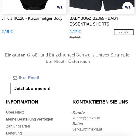
W1
W1
JHK JHK120 - Kurzärmeliger Body
BABYBUGZ BZ065 - BABY
ESSENTIAL SHORTS
2,19 €
4,17 €
-73%
15,47 €
Einkaufen
Groß- und Einzelhandel Schwarz Unisex Strampler
bei Ntextil Österreich
Jetzt abonnieren!
INFORMATION
KONTAKTIEREN SIE UNS
Über Ntextil
Kunde
kunde@ntextil.at
Meine Bestellung verfolgen
Sales
Zahlungsarten
verkauf@ntextil.at
Lieferung