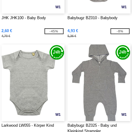
W1
W1
JHK JHK100 - Baby Body
Babybugz BZ010 - Babybody
2,60 €
4,93 €
-45%
-8%
4,70 €
5,36 €
W1
W1
Larkwood LW055 - Körper Kind
Babybugz BZ025 - Baby und
Kleinkind Strampler