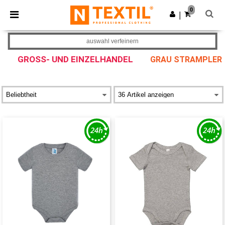
×
Ntextil App
0
App holen
|
Bessere Preise in der App!
auswahl verfeinern
GROSS- UND EINZELHANDEL
GRAU STRAMPLER