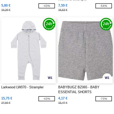
5,80 €
7,59 €
-43%
-54%
10,20 €
16,52 €
W1
W1
Larkwood LW070 - Strampler
BABYBUGZ BZ065 - BABY
ESSENTIAL SHORTS
15,75 €
4,17 €
-43%
-73%
27,60 €
15,47 €