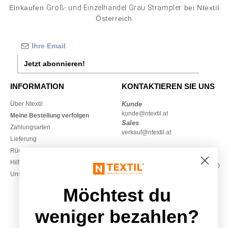
Einkaufen
Groß- und Einzelhandel Grau Strampler
bei Ntextil
Österreich
Jetzt abonnieren!
INFORMATION
KONTAKTIEREN SIE UNS
Über Ntextil
Kunde
kunde@ntextil.at
Meine Bestellung verfolgen
Sales
Zahlungsarten
verkauf@ntextil.at
Lieferung
Rückerstattungen / Rückgaben
0800 018 026
Hilfe & FAQs
Montag – Donnerstag: 10:00–13:00
Unsere Engagements
& 14:00–17:30
Freitag: 10:00–14:00
Möchtest du
weniger bezahlen?