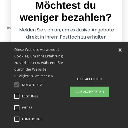
Freitag: 10:00–14:00
Möchtest du
weniger bezahlen?
Bezahlung mit
Melden Sie sich an, um exklusive Angebote
direkt in Ihrem Postfach zu erhalten.
x
Diese Website verwendet
Unsere Paketzusteller
Cookies, um Ihre Erfahrung
zu verbessern, während Sie
durch die Website
navigieren.
Weiterlesen
ALLE ABLEHNEN
NOTWENDIGE
Ja, ich möchte weniger
ALLE AKZEPTIEREN
bezahlen
LEISTUNGS
WERBE
Rechtliche Hinweise
-
Datenschutzbestimmungen
-
Bedingungen und Konditionen
-
Nein danke, ich möchte mehr bezahlen.
General Contract Conditions
-
Cookie-Richtlinie
-
Site Map
Copyright 2026 ntextil.at
- Alle Rechte vorbehalten
FUNKTIONALE