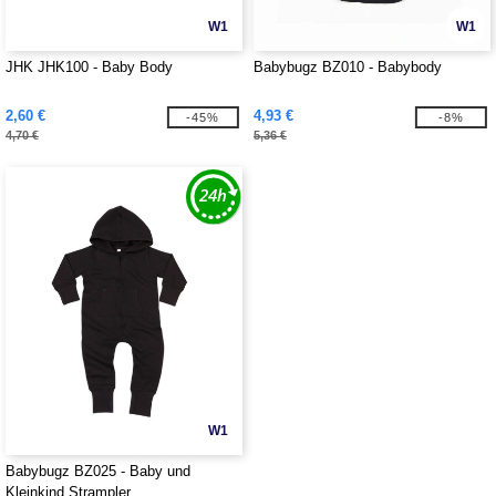
W1
W1
JHK JHK100 - Baby Body
Babybugz BZ010 - Babybody
2,60 €
4,93 €
-45%
-8%
4,70 €
5,36 €
W1
Babybugz BZ025 - Baby und
Kleinkind Strampler