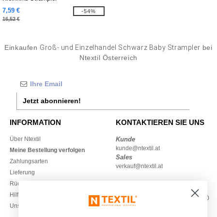
7,59 €
-54%
16,52 €
Einkaufen
Groß- und Einzelhandel Schwarz Baby Strampler
bei
Ntextil Österreich
Jetzt abonnieren!
INFORMATION
KONTAKTIEREN SIE UNS
Über Ntextil
Kunde
kunde@ntextil.at
Meine Bestellung verfolgen
Sales
Zahlungsarten
verkauf@ntextil.at
Lieferung
Rückerstattungen / Rückgaben
0800 018 026
Hilfe & FAQs
Montag – Donnerstag: 10:00–13:00
Unsere Engagements
& 14:00–17:30