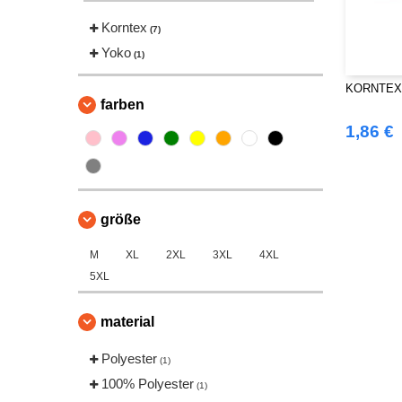
Korntex
(7)
Yoko
(1)
KORNTEX 
farben
1,86 €
größe
M
XL
2XL
3XL
4XL
5XL
material
Polyester
(1)
100% Polyester
(1)