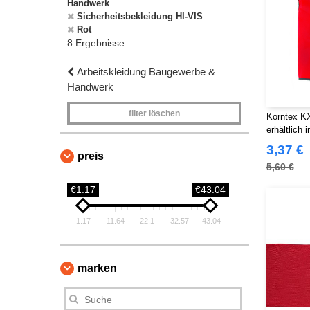
Handwerk
Sicherheitsbekleidung HI-VIS
Rot
8 Ergebnisse.
Arbeitskleidung Baugewerbe &
Handwerk
filter löschen
Korntex KX
erhältlich 
Farben. An
3,37 €
preis
Velcr. Sch
5,60 €
Polyester.
€1.17
€43.04
1.17
11.64
22.1
32.57
43.04
marken