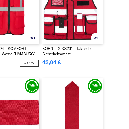
W1
W1
226 - KOMFORT
KORNTEX KX231 - Taktische
 Weste "HAMBURG"
Sicherheitsweste
43,04 €
-33%