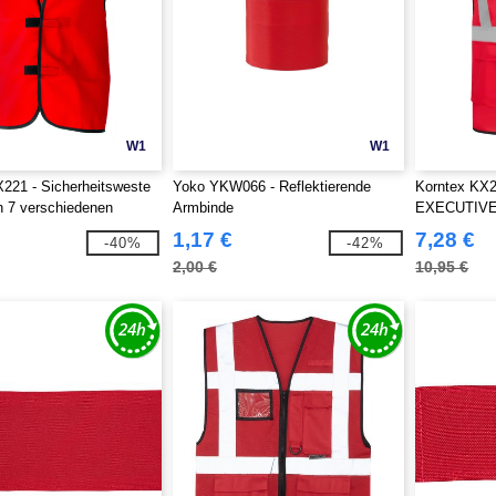
W1
W1
221 - Sicherheitsweste
Yoko YKW066 - Reflektierende
Korntex KX
in 7 verschiedenen
Armbinde
EXECUTIVE
passbarer Verschluss in
1,17 €
7,28 €
-40%
-42%
warze Ränder aus
2,00 €
10,95 €