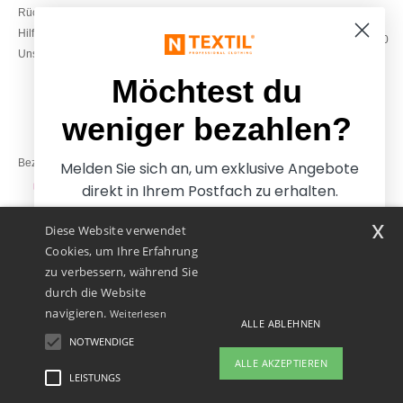
Rückerstattungen / Rückgaben
0800 018 026
Hilfe & FAQs
Montag – Donnerstag: 10:00–13:00
Unsere Engagements
& 14:00–17:30
Freitag: 10:00–14:00
Möchtest du
weniger bezahlen?
Bezahlung mit
Melden Sie sich an, um exklusive Angebote
direkt in Ihrem Postfach zu erhalten.
x
Diese Website verwendet
Unsere Paketzusteller
Cookies, um Ihre Erfahrung
zu verbessern, während Sie
durch die Website
navigieren.
Weiterlesen
ALLE ABLEHNEN
NOTWENDIGE
Ja, ich möchte weniger
ALLE AKZEPTIEREN
bezahlen
LEISTUNGS
👋
Hallo