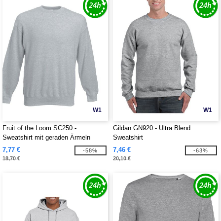
W1
W1
Fruit of the Loom SC250 -
Gildan GN920 - Ultra Blend
Sweatshirt mit geraden Ärmeln
Sweatshirt
7,77 €
7,46 €
-58%
-63%
18,70 €
20,10 €