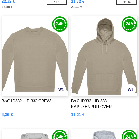
22,32 €
11,72 €
-41%
-46%
37,80 €
21,60 €
W1
W1
B&C ID332 - ID.332 CREW
B&C ID333 - ID.333
KAPUZENPULLOVER
8,36 €
11,31 €