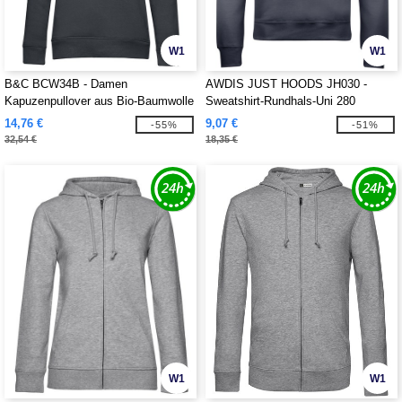
W1
W1
B&C BCW34B - Damen
AWDIS JUST HOODS JH030 -
Kapuzenpullover aus Bio-Baumwolle
Sweatshirt-Rundhals-Uni 280
14,76 €
9,07 €
-55%
-51%
32,54 €
18,35 €
W1
W1