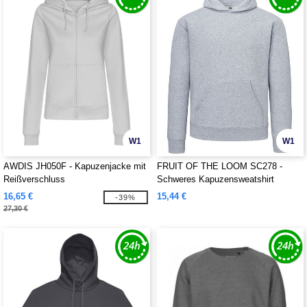
W1
W1
AWDIS JH050F - Kapuzenjacke mit
FRUIT OF THE LOOM SC278 -
Reißverschluss
Schweres Kapuzensweatshirt
16,65 €
15,44 €
-39%
27,30 €