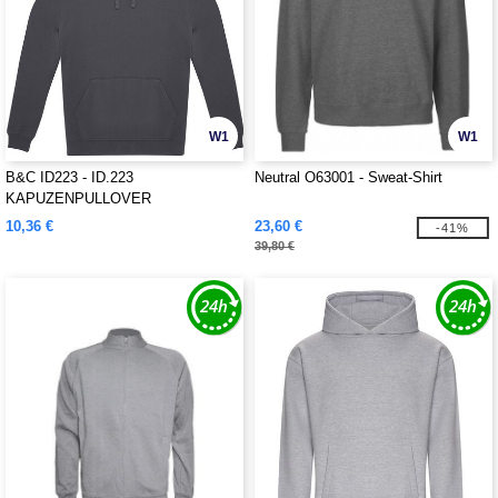
W1
W1
B&C ID223 - ID.223
Neutral O63001 - Sweat-Shirt
KAPUZENPULLOVER
10,36 €
23,60 €
-41%
39,80 €