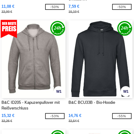
11,08 €
7,59 €
-50%
-50%
22,00 €
15,10 €
W1
W1
B&C ID205 - Kapuzenpullover mit
B&C BCU33B - Bio-Hoodie
Reißverschluss
15,32 €
14,76 €
-53%
-55%
32,26 €
32,54 €