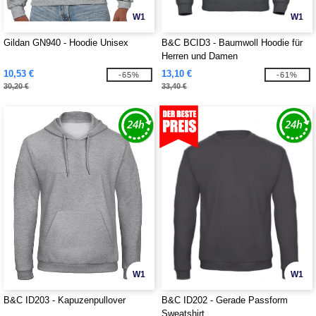
W1
W1
Gildan GN940 - Hoodie Unisex
B&C BCID3 - Baumwoll Hoodie für
Herren und Damen
10,53 €
13,10 €
-65%
-61%
30,20 €
33,40 €
W1
W1
B&C ID203 - Kapuzenpullover
B&C ID202 - Gerade Passform
Sweatshirt