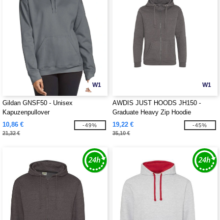
W1
W1
Gildan GNSF50 - Unisex
AWDIS JUST HOODS JH150 -
Kapuzenpullover
Graduate Heavy Zip Hoodie
10,86 €
19,22 €
-49%
-45%
21,32 €
35,10 €