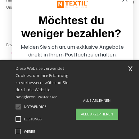
Hilfe & FAQs
Montag – Donnerstag: 10:00–13:00
Unsere Engagements
& 14:00–17:30
Freitag: 10:00–14:00
Möchtest du
weniger bezahlen?
Bezahlung mit
Melden Sie sich an, um exklusive Angebote
direkt in Ihrem Postfach zu erhalten.
x
Diese Website verwendet
Unsere Paketzusteller
Cookies, um Ihre Erfahrung
zu verbessern, während Sie
durch die Website
navigieren.
Weiterlesen
ALLE ABLEHNEN
NOTWENDIGE
Ja, ich möchte weniger
ALLE AKZEPTIEREN
bezahlen
LEISTUNGS
👋
Hallo
Wenn Sie Fragen oder Bedenken
WERBE
Rechtliche Hinweise
-
Datenschutzbestimmungen
-
Bedingungen und Konditionen
-
Nein danke, ich möchte mehr bezahlen.
haben, können Sie uns jederzeit
General Contract Conditions
-
Cookie-Richtlinie
-
Site Map
Copyright 2026 ntextil.at