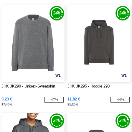
W1
W1
JHK JK290 - Unisex-Sweatshirt
JHK JK295 - Hoodie 290
9,23 €
11,82 €
-47%
-44%
17,40 €
21,20 €