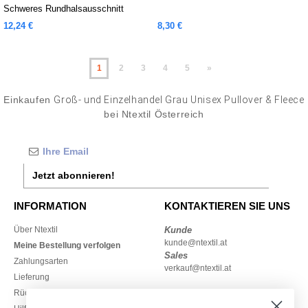
Schweres Rundhalsausschnitt
12,24 €
8,30 €
1
2
3
4
5
»
Einkaufen
Groß- und Einzelhandel Grau Unisex Pullover & Fleece
bei Ntextil Österreich
Jetzt abonnieren!
INFORMATION
KONTAKTIEREN SIE UNS
Über Ntextil
Kunde
kunde@ntextil.at
Meine Bestellung verfolgen
Sales
Zahlungsarten
verkauf@ntextil.at
Lieferung
Rückerstattungen / Rückgaben
0800 018 026