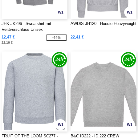
W1
W1
JHK JK296 - Sweatshirt mit
AWDIS JH120 - Hoodie Heavyweight
Reißverschluss Unisex
12,47 €
22,41 €
-44%
22,10 €
W1
W1
FRUIT OF THE LOOM SC277 -
B&C ID222 - ID.222 CREW