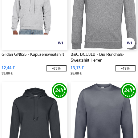
W1
W1
Gildan GN925 - Kapuzensweatshirt
B&C BCU31B - Bio Rundhals-
Sweatshirt Herren
12,44 €
13,13 €
-63%
-49%
33,80 €
25,68 €