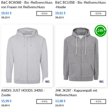
B&C BCW36B - Bio -Reißverschluss
B&C BCU35B - Bio -Reißverschluss
von Frauen mit Reißverschluss
-Hoodie
19,61 €
19,61 €
-50%
-50%
39,22 €
39,22 €
W1
W1
AWDIS JUST HOODS JH050 -
JHK JK297 - Kapuzenpulli mit
Zoodie
Reißverschluss
15,99 €
13,08 €
-44%
-43%
28,80 €
23,00 €