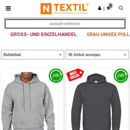
×
Ntextil App
0
App holen
|
Bessere Preise in der App!
auswahl verfeinern
GROSS- UND EINZELHANDEL
GRAU UNISEX PULL