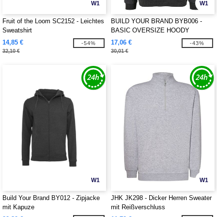
W1
W1
Fruit of the Loom SC2152 - Leichtes
BUILD YOUR BRAND BYB006 -
Sweatshirt
BASIC OVERSIZE HOODY
14,85 €
17,06 €
-54%
-43%
32,10 €
30,01 €
W1
W1
Build Your Brand BY012 - Zipjacke
JHK JK298 - Dicker Herren Sweater
mit Kapuze
mit Reißverschluss