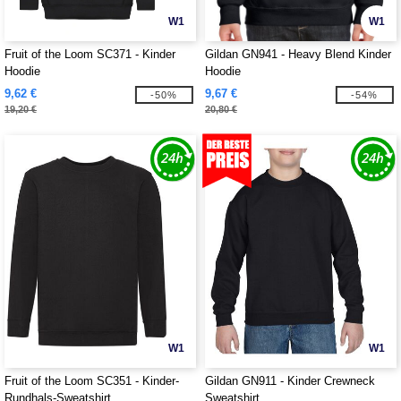
W1
W1
Fruit of the Loom SC371 - Kinder
Gildan GN941 - Heavy Blend Kinder
Hoodie
Hoodie
9,62 €
9,67 €
-50%
-54%
19,20 €
20,80 €
W1
W1
Fruit of the Loom SC351 - Kinder-
Gildan GN911 - Kinder Crewneck
Rundhals-Sweatshirt
Sweatshirt