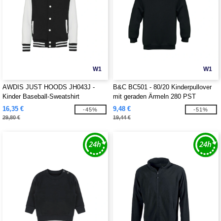
W1
W1
AWDIS JUST HOODS JH043J -
B&C BC501 - 80/20 Kinderpullover
Kinder Baseball-Sweatshirt
mit geraden Ärmeln 280 PST
16,35 €
9,48 €
-45%
-51%
29,80 €
19,44 €