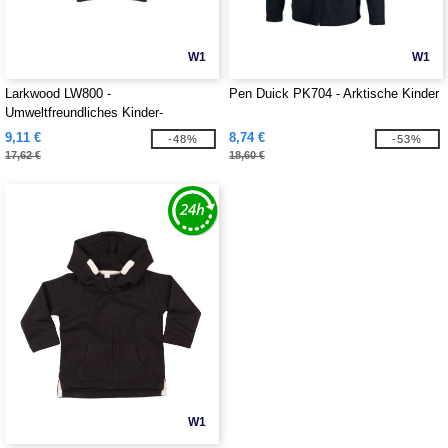
W1
W1
Larkwood LW800 -
Pen Duick PK704 - Arktische Kinder
Umweltfreundliches Kinder-
Sweatshirt
9,11 €
8,74 €
-48%
-53%
17,62 €
18,60 €
W1