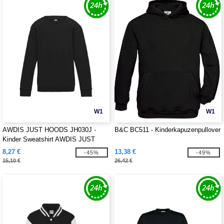
W1
W1
AWDIS JUST HOODS JH030J -
B&C BC511 - Kinderkapuzenpullover
Kinder Sweatshirt AWDIS JUST
HOODS
8,27 €
13,38 €
-45%
-49%
15,10 €
26,42 €