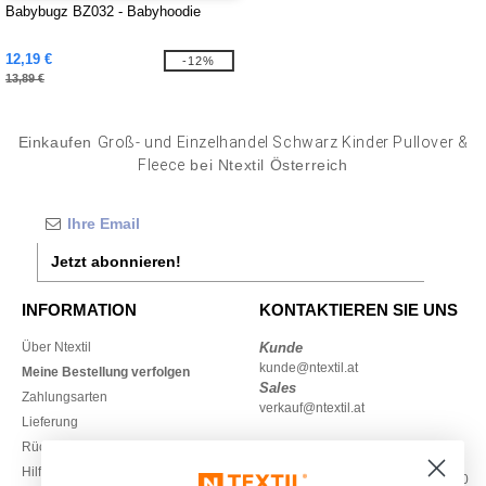
Babybugz BZ032 - Babyhoodie
12,19 €
-12%
13,89 €
Einkaufen
Groß- und Einzelhandel Schwarz Kinder Pullover &
Fleece
bei Ntextil Österreich
Jetzt abonnieren!
INFORMATION
KONTAKTIEREN SIE UNS
Über Ntextil
Kunde
kunde@ntextil.at
Meine Bestellung verfolgen
Sales
Zahlungsarten
verkauf@ntextil.at
Lieferung
Rückerstattungen / Rückgaben
0800 018 026
Hilfe & FAQs
Montag – Donnerstag: 10:00–13:00