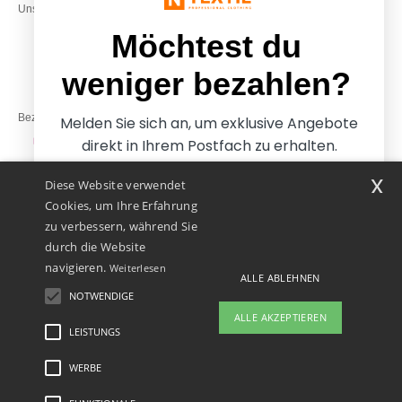
Unsere Engagements
& 14:00–17:30
Freitag: 10:00–14:00
Möchtest du
weniger bezahlen?
Bezahlung mit
Melden Sie sich an, um exklusive Angebote
direkt in Ihrem Postfach zu erhalten.
x
Diese Website verwendet
Unsere Paketzusteller
Cookies, um Ihre Erfahrung
zu verbessern, während Sie
durch die Website
navigieren.
Weiterlesen
ALLE ABLEHNEN
NOTWENDIGE
Ja, ich möchte weniger
ALLE AKZEPTIEREN
bezahlen
LEISTUNGS
👋
Hallo
Wenn Sie Fragen oder Bedenken
WERBE
Rechtliche Hinweise
-
Datenschutzbestimmungen
-
Bedingungen und Konditionen
-
Nein danke, ich möchte mehr bezahlen.
haben, können Sie uns jederzeit
General Contract Conditions
-
Cookie-Richtlinie
-
Site Map
Copyright 2026 ntextil.at
kontaktieren. Unser Chatbot ist hier,
- Alle Rechte vorbehalten