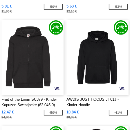
5,91 €
5,63 €
-50%
-53%
11,80 €
12,10 €
W1
W1
Fruit of the Loom SC379 - Kinder
AWDIS JUST HOODS JH01J -
Kapuzen-Sweatjacke (62-045-0)
Kinder Hoodie
12,47 €
10,84 €
-50%
-41%
24,80 €
18,35 €