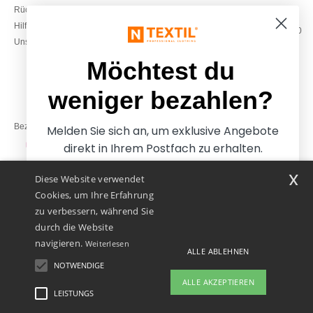
Rückerstattungen / Rückgaben
0800 018 026
Hilfe & FAQs
Montag – Donnerstag: 10:00–13:00
Unsere Engagements
& 14:00–17:30
Freitag: 10:00–14:00
Möchtest du
weniger bezahlen?
Bezahlung mit
Melden Sie sich an, um exklusive Angebote
direkt in Ihrem Postfach zu erhalten.
x
Diese Website verwendet
Unsere Paketzusteller
Cookies, um Ihre Erfahrung
zu verbessern, während Sie
durch die Website
navigieren.
Weiterlesen
ALLE ABLEHNEN
NOTWENDIGE
Ja, ich möchte weniger
ALLE AKZEPTIEREN
bezahlen
LEISTUNGS