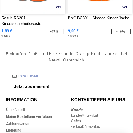
W1
W1
Result RS20J -
B&C BC301 - Sirocco Kinder Jacke
Kindersicherheitsweste
1,89 €
9,00 €
-47%
-46%
3,56 €
16,72 €
Einkaufen
Groß- und Einzelhandel Orange Kinder Jacken
bei
Ntextil Österreich
Jetzt abonnieren!
INFORMATION
KONTAKTIEREN SIE UNS
Über Ntextil
Kunde
kunde@ntextil.at
Meine Bestellung verfolgen
Sales
Zahlungsarten
verkauf@ntextil.at
Lieferung