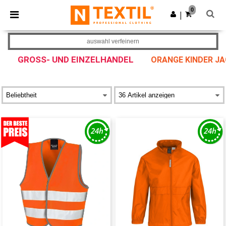
×
Ntextil App
0
App holen
|
Bessere Preise in der App!
auswahl verfeinern
GROSS- UND EINZELHANDEL
ORANGE KINDER J