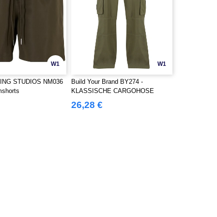
W1
W1
ING STUDIOS NM036
Build Your Brand BY274 -
mshorts
KLASSISCHE CARGOHOSE
26,28 €