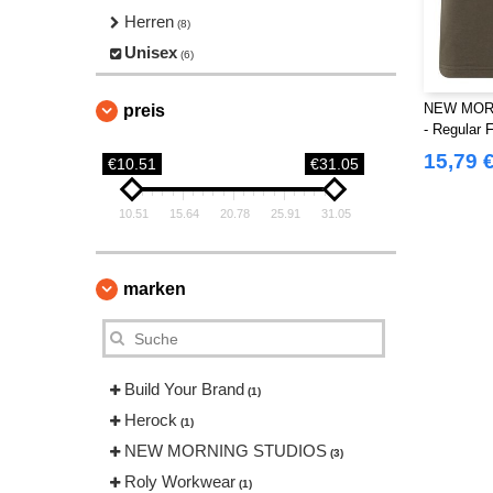
Herren
(8)
Unisex
(6)
NEW MOR
preis
- Regular 
15,79 
€10.51
€31.05
10.51
15.64
20.78
25.91
31.05
marken
Build Your Brand
(1)
Herock
(1)
NEW MORNING STUDIOS
(3)
Roly Workwear
(1)