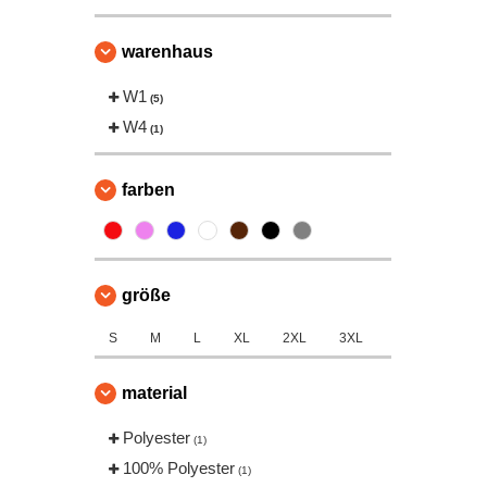
warenhaus
W1
(5)
W4
(1)
farben
größe
S
M
L
XL
2XL
3XL
material
Polyester
(1)
100% Polyester
(1)