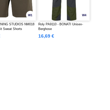
W1
W4
NING STUDIOS NM018
Roly PA9110 - BONATI Unisex-
Fit Sweat Shorts
Berghose
€
16,69 €