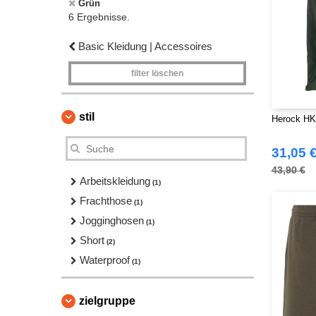
Grün
6 Ergebnisse.
Basic Kleidung | Accessoires
filter löschen
stil
Herock HK
31,05 
43,90 €
Arbeitskleidung
(1)
Frachthose
(1)
Jogginghosen
(1)
Short
(2)
Waterproof
(1)
zielgruppe