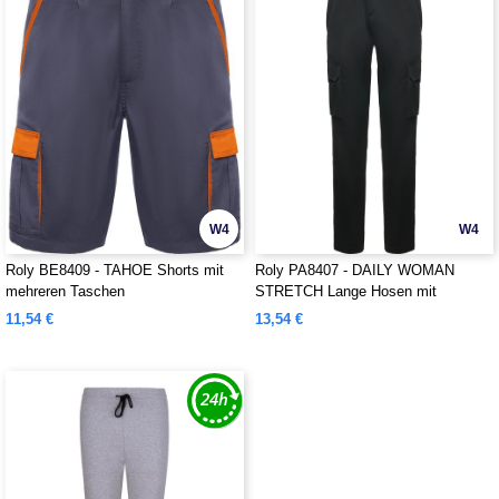
W4
W4
Roly BE8409 - TAHOE Shorts mit
Roly PA8407 - DAILY WOMAN
mehreren Taschen
STRETCH Lange Hosen mit
mehreren Taschen
11,54 €
13,54 €