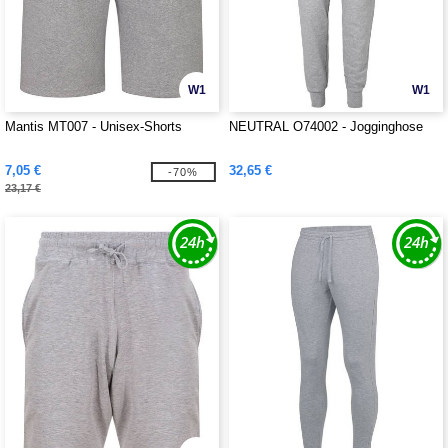
W1
W1
Mantis MT007 - Unisex-Shorts
NEUTRAL O74002 - Jogginghose
7,05 €
32,65 €
-70%
23,17 €