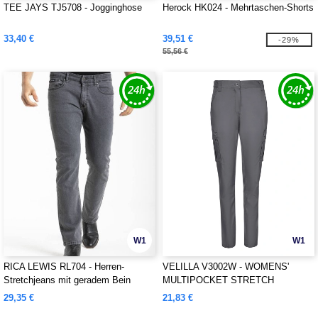
TEE JAYS TJ5708 - Jogginghose
Herock HK024 - Mehrtaschen-Shorts
33,40 €
39,51 €
-29%
55,56 €
W1
W1
RICA LEWIS RL704 - Herren-
VELILLA V3002W - WOMENS'
Stretchjeans mit geradem Bein
MULTIPOCKET STRETCH
TROUSERS
29,35 €
21,83 €