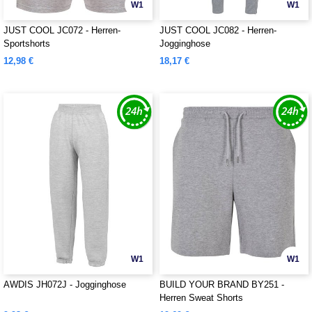
W1
W1
JUST COOL JC072 - Herren-
JUST COOL JC082 - Herren-
Sportshorts
Jogginghose
12,98 €
18,17 €
W1
W1
AWDIS JH072J - Jogginghose
BUILD YOUR BRAND BY251 -
Herren Sweat Shorts