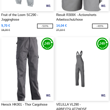
W1
W1
Fruit of the Loom SC290 -
Result R309X - Actionshorts
Jogginghose
Arbeitsschutzhose
9,70 €
14,04 €
-50%
-48%
19,30 €
27,10 €
W1
W1
Herock HK001 - Thor Cargohose
VELILLA VL290 -
ARBEITSLATZHOSE