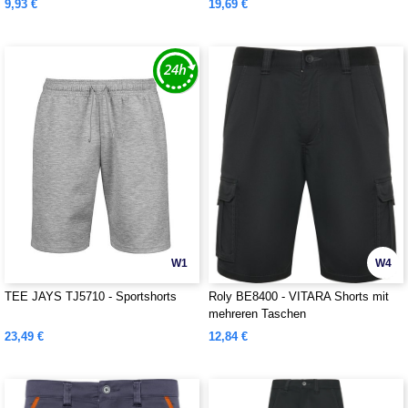
9,93 €
19,69 €
W1
W4
TEE JAYS TJ5710 - Sportshorts
Roly BE8400 - VITARA Shorts mit
mehreren Taschen
23,49 €
12,84 €