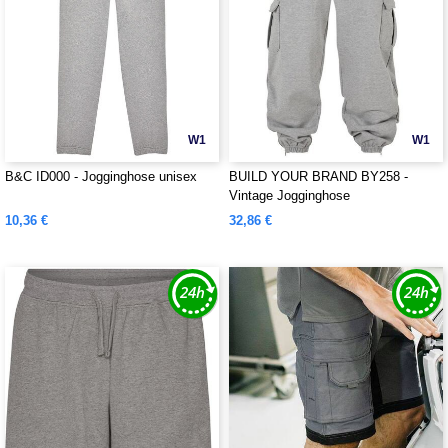
W1
W1
B&C ID000 - Jogginghose unisex
BUILD YOUR BRAND BY258 -
Vintage Jogginghose
10,36 €
32,86 €