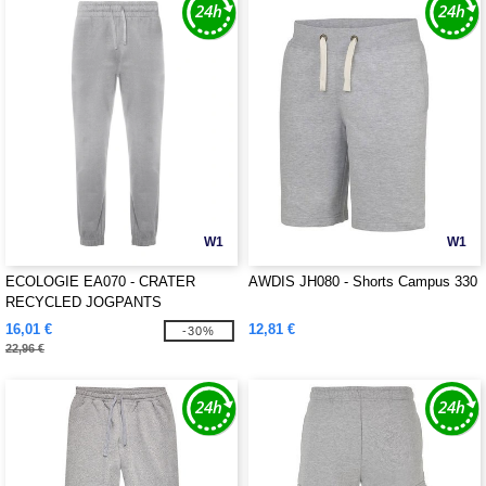
W1
W1
ECOLOGIE EA070 - CRATER
AWDIS JH080 - Shorts Campus 330
RECYCLED JOGPANTS
16,01 €
12,81 €
-30%
22,96 €