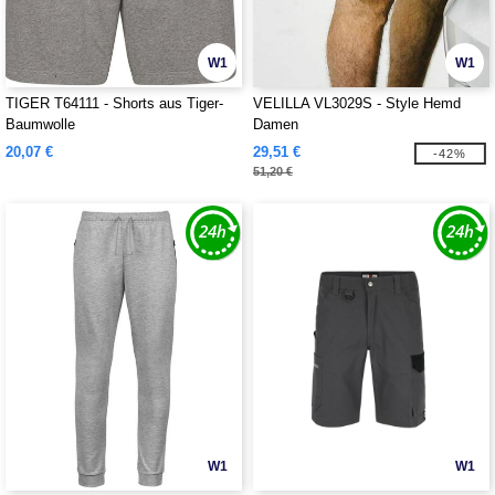
W1
W1
TIGER T64111 - Shorts aus Tiger-
VELILLA VL3029S - Style Hemd
Baumwolle
Damen
20,07 €
29,51 €
-42%
51,20 €
W1
W1