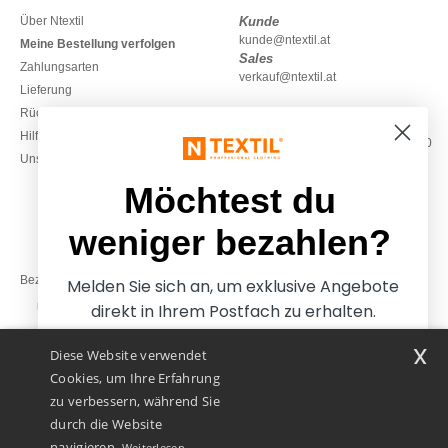
Über Ntextil
Kunde
kunde@ntextil.at
Meine Bestellung verfolgen
Sales
Zahlungsarten
verkauf@ntextil.at
Lieferung
Rückerstattungen / Rückgaben
0800 018 026
Hilfe & FAQs
Montag – Donnerstag: 10:00–13:00
Unsere Engagements
& 14:00–17:30
Freitag: 10:00–14:00
Möchtest du
weniger bezahlen?
Bezahlung mit
Melden Sie sich an, um exklusive Angebote
direkt in Ihrem Postfach zu erhalten.
x
Diese Website verwendet
Unsere Paketzusteller
Cookies, um Ihre Erfahrung
zu verbessern, während Sie
durch die Website
navigieren.
Weiterlesen