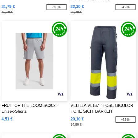
31,79 €
22,30 €
-30%
-42%
45,10 €
38,70 €
W1
W1
FRUIT OF THE LOOM SC202 -
VELILLA VL157 - HOSE BICOLOR
Unisex-Shorts
HOHE SICHTBARKEIT
4,51 €
20,10 €
-42%
34,80 €