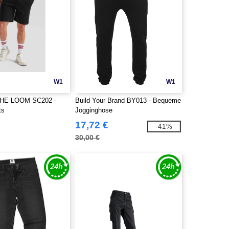
W1
W1
THE LOOM SC202 -
Build Your Brand BY013 - Bequeme
ts
Jogginghose
17,72 €
-41%
30,00 €