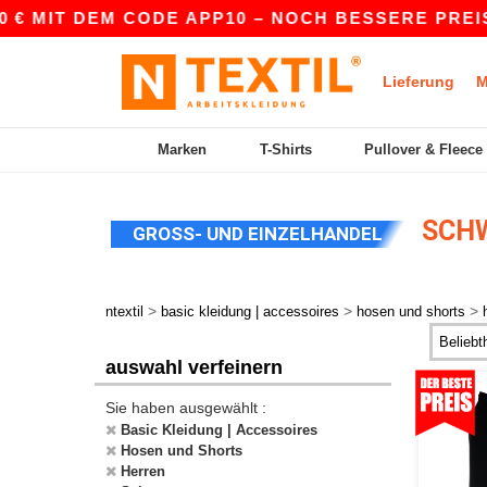
T DEM CODE APP10 – NOCH BESSERE PREISE IN D
Lieferung
M
Marken
T-Shirts
Pullover & Fleece
SCHW
GROSS- UND EINZELHANDEL
>
>
>
ntextil
basic kleidung | accessoires
hosen und shorts
auswahl verfeinern
Sie haben ausgewählt :
Basic Kleidung | Accessoires
Hosen und Shorts
Herren