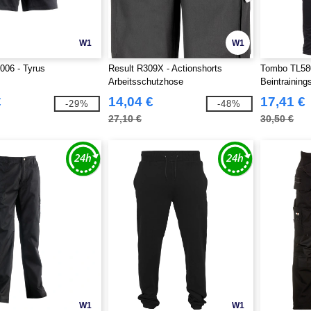
W1
W1
006 - Tyrus
Result R309X - Actionshorts
Tombo TL580
Arbeitsschutzhose
Beintrainin
€
14,04 €
17,41 €
-29%
-48%
27,10 €
30,50 €
W1
W1