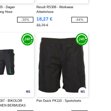
05 - Dagan
Result RS308 - Workwear
dung Hose
Arbeitshose
18,27 €
-30%
-44%
32,70 €
W1
W1
007 - BIKOLOR
Pen Duick PK110 - Sportshorts
CHEN BERMUDAS