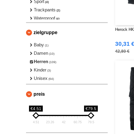
Sport
(4)
Trackpants
(2)
Waterproof
(4)
Yoga
(4)
Herock HK
zielgruppe
30,31 
Baby
(1)
42,80 €
Damen
(10)
Herren
(109)
Kinder
(3)
Unisex
(64)
preis
€4.51
€79.5
4.51
23.26
42
60.75
79.5