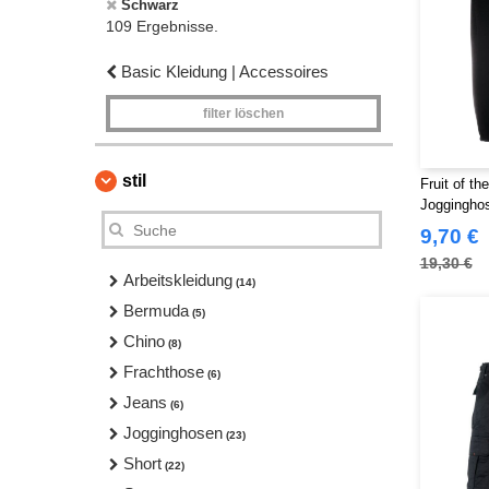
Schwarz
109 Ergebnisse.
Basic Kleidung | Accessoires
filter löschen
stil
Fruit of t
Joggingho
9,70 €
19,30 €
Arbeitskleidung
(14)
Bermuda
(5)
Chino
(8)
Frachthose
(6)
Jeans
(6)
Jogginghosen
(23)
Short
(22)