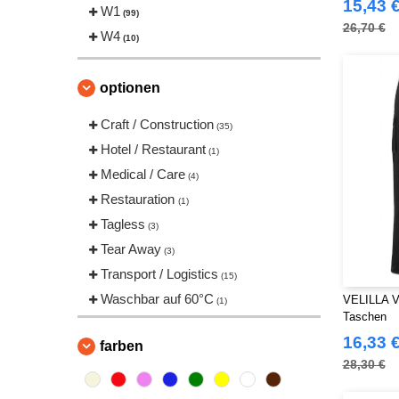
15,43 
Jack&Jones
W1
(1)
(99)
26,70 €
Just Cool
W4
(6)
(10)
Mantis
(1)
NEW MORNING STUDIOS
(4)
optionen
Neutral
(1)
Craft / Construction
(35)
Pen Duick
(2)
Hotel / Restaurant
(1)
RICA LEWIS
(4)
Medical / Care
(4)
Regatta
(5)
Restauration
(1)
Result
(7)
Tagless
(3)
Roly Workwear
(10)
Tear Away
(3)
Russell
(2)
Transport / Logistics
(15)
Skinnifit
(5)
Waschbar auf 60°C
VELILLA V
(1)
Spiro
(3)
Taschen
TIGER
(1)
16,33 
farben
Tee Jays
(4)
28,30 €
Tombo
(3)