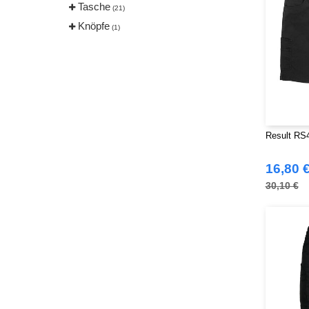
Tasche
(21)
Knöpfe
(1)
Result RS4
16,80 
30,10 €