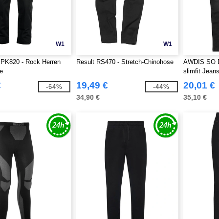
W1
W1
 PK820 - Rock Herren
Result RS470 - Stretch-Chinohose
AWDIS SO D
e
slimfit Jean
€
19,49 €
20,01 €
-64%
-44%
34,90 €
35,10 €