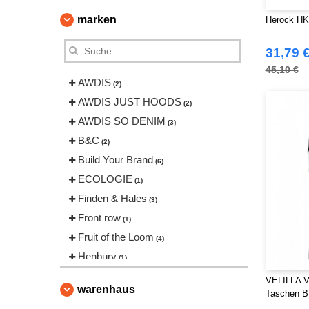
marken
Herock HK
31,79 
45,10 €
AWDIS
(2)
AWDIS JUST HOODS
(2)
AWDIS SO DENIM
(3)
B&C
(2)
Build Your Brand
(6)
ECOLOGIE
(1)
Finden & Hales
(3)
Front row
(1)
Fruit of the Loom
(4)
Henbury
(1)
Herock
(12)
VELILLA V
warenhaus
Taschen 
JHK
(1)