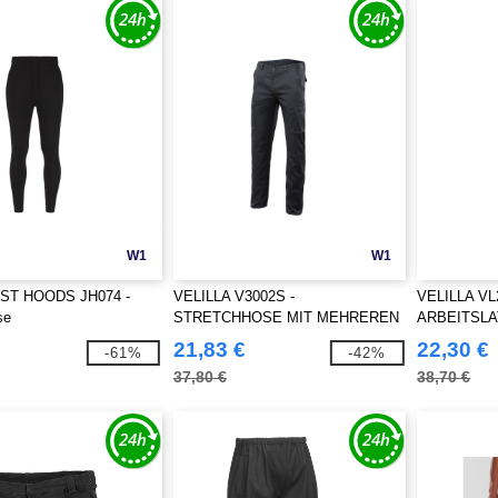
W1
W1
ST HOODS JH074 -
VELILLA V3002S -
VELILLA VL
se
STRETCHHOSE MIT MEHREREN
ARBEITSL
TASCHEN
21,83 €
22,30 €
-61%
-42%
37,80 €
38,70 €