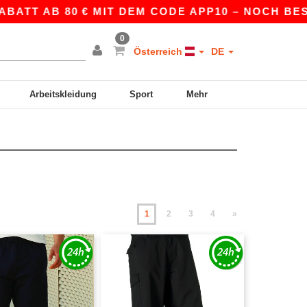
 AB 80 € MIT DEM CODE APP10 – NOCH BESSERE P
0
Österreich
DE
Arbeitskleidung
Sport
Mehr
1
2
3
4
»