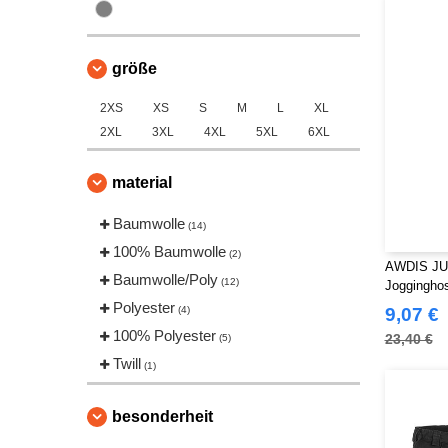
VELILLA
(11)
VESTI
(1)
größe
2XS
XS
S
M
L
XL
2XL
3XL
4XL
5XL
6XL
material
Baumwolle
(14)
100% Baumwolle
(2)
AWDIS JU
Baumwolle/Poly
(12)
Joggingho
Polyester
(4)
9,07 €
100% Polyester
23,40 €
(5)
Twill
(1)
besonderheit