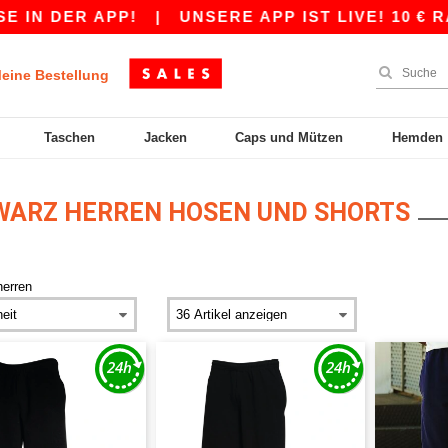
ER APP!
|
UNSERE APP IST LIVE! 10 € RABATT
eine Bestellung
Taschen
Jacken
Caps und Mützen
Hemden
ARZ HERREN HOSEN UND SHORTS
herren