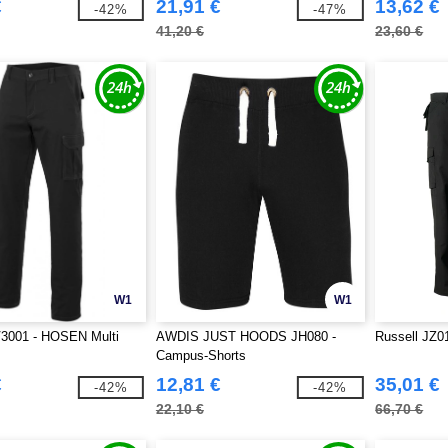
€
21,91 €
13,62 €
-42%
-47%
41,20 €
23,60 €
W1
W1
3001 - HOSEN Multi
AWDIS JUST HOODS JH080 -
Russell JZ01
Campus-Shorts
€
12,81 €
35,01 €
-42%
-42%
22,10 €
66,70 €