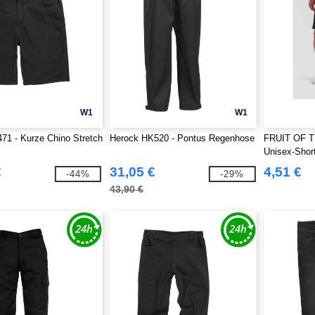
W1
W1
71 - Kurze Chino Stretch
Herock HK520 - Pontus Regenhose
FRUIT OF 
Unisex-Shor
€
31,05 €
4,51 €
-44%
-29%
43,90 €