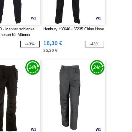
W1
W1
 - Männer schlanke
Henbury HY640 - 65/35 Chino Hose
gshosen für Männer
18,30 €
-43%
-48%
35,30 €
W1
W1