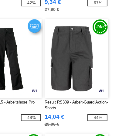
9,34 €
-42%
-67%
27,90 €
W1
W1
5 - Arbeitshose Pro
Result RS309 - Arbeit-Guard Action-
Shorts
14,04 €
-48%
-44%
25,00 €