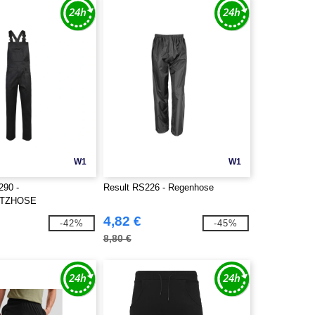
W1
W1
290 -
Result RS226 - Regenhose
ATZHOSE
4,82 €
-42%
-45%
8,80 €