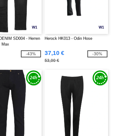
W1
W1
ENIM SD004 - Herren
Herock HK013 - Odin Hose
s Max
37,10 €
-43%
-30%
53,00 €