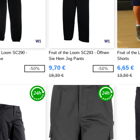
W1
W1
he Loom SC290 -
Fruit of the Loom SC293 - Öffnen
Fruit of the
se
Sie Hem Jog Pants
Shorts
9,70 €
6,65 €
-50%
-50%
19,30 €
13,50 €