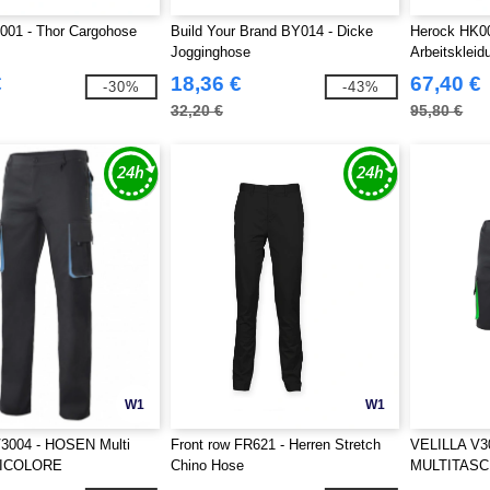
001 - Thor Cargohose
Build Your Brand BY014 - Dicke
Herock HK0
Jogginghose
Arbeitsklei
€
18,36 €
67,40 €
-30%
-43%
32,20 €
95,80 €
W1
W1
3004 - HOSEN Multi
Front row FR621 - Herren Stretch
VELILLA V3
BICOLORE
Chino Hose
MULTITAS