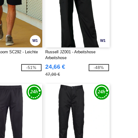
W1
W1
 Loom SC292 - Leichte
Russell JZ001 - Arbeitshose
Arbeitshose
24,66 €
-51%
-48%
47,00 €