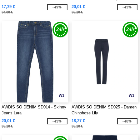
17,39 €
20,01 €
-49%
-43%
34,00 €
35,10 €
W1
W1
AWDIS SO DENIM SD014 - Skinny
AWDIS SO DENIM SD025 - Damen
Jeans Lara
Chinohose Lily
20,01 €
18,27 €
-43%
-48%
35,10 €
35,10 €