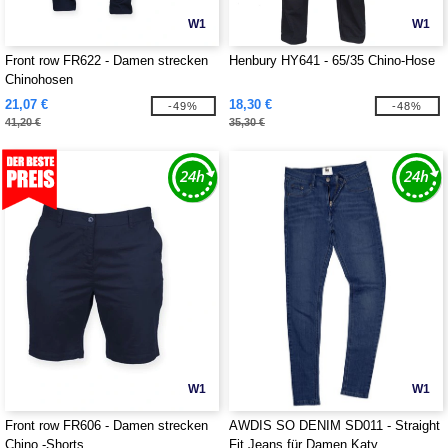
W1
W1
Front row FR622 - Damen strecken
Henbury HY641 - 65/35 Chino-Hose
Chinohosen
21,07 €
18,30 €
-49%
-48%
41,20 €
35,30 €
W1
W1
Front row FR606 - Damen strecken
AWDIS SO DENIM SD011 - Straight
Chino -Shorts
Fit Jeans für Damen Katy