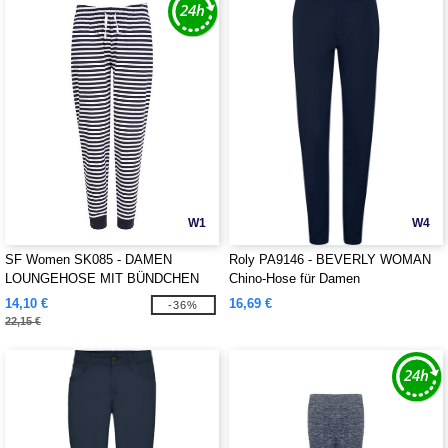
W1
W4
SF Women SK085 - DAMEN
Roly PA9146 - BEVERLY WOMAN
LOUNGEHOSE MIT BÜNDCHEN
Chino-Hose für Damen
14,10 €
16,69 €
-36%
22,15 €