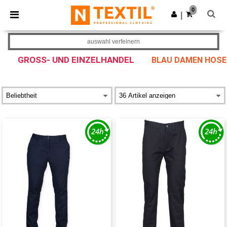
×
Ntextil App
0
App holen
|
Bessere Preise in der App!
auswahl verfeinern
GROSS- UND EINZELHANDEL
BLAU DAMEN HOSE