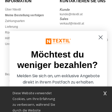
INFORMATION
KONTAKTIEREN SIE UNS
Über Ntextil
Kunde
kunde@ntextil.at
Meine Bestellung verfolgen
Sales
Zahlungsarten
verkauf@ntextil.at
Lieferung
Rückerstattungen / Rückgaben
0800 018 026
Hilfe & FAQs
Montag – Donnerstag: 10:00–13:00
Unsere Engagements
& 14:00–17:30
Freitag: 10:00–14:00
Möchtest du
weniger bezahlen?
Bezahlung mit
Melden Sie sich an, um exklusive Angebote
direkt in Ihrem Postfach zu erhalten.
x
Diese Website verwendet
Unsere Paketzusteller
Cookies, um Ihre Erfahrung
zu verbessern, während Sie
durch die Website