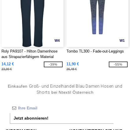
W4
W1
Roly PA9107 - Hilton Damenhose
Tombo TL300 - Fade-out-Leggings
aus Strapazierfähigem Material
14,12 €
11,90 €
-39%
-55%
23,00 €
26,48 €
Einkaufen
Groß- und Einzelhandel Blau Damen Hosen und
Shorts
bei Ntextil Österreich
Jetzt abonnieren!