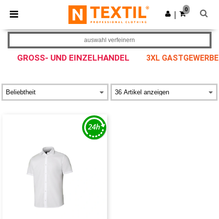
×
Ntextil App
0
App holen
|
Bessere Preise in der App!
auswahl verfeinern
GROSS- UND EINZELHANDEL
3XL GASTGEWERBE