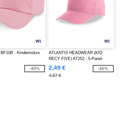
W1
W1
 BF10B - Kindermütze
ATLANTIS HEADWEAR (KID
RECY FIVE) AT252 - 5-Panel-
Baseballcap aus recyceltem
2,49 €
-40%
-46%
Polyester
4,57 €