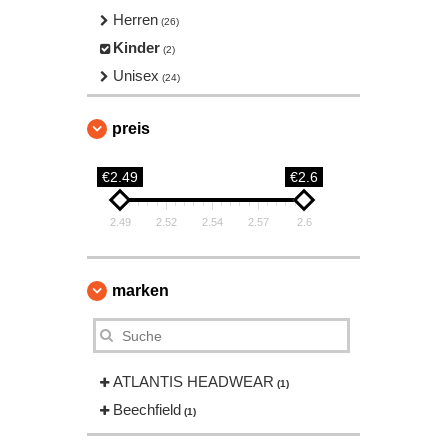
Herren
(26)
Kinder
(2)
Unisex
(24)
preis
€2.49
€2.6
2.49
2.52
2.54
2.57
2.6
marken
ATLANTIS HEADWEAR
(1)
Beechfield
(1)