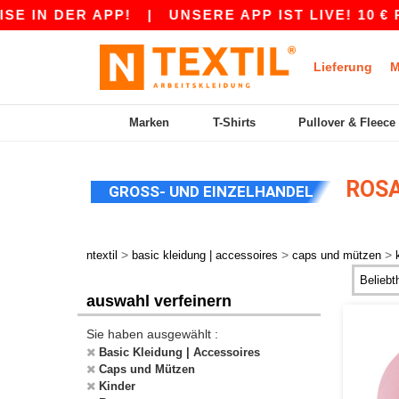
 IN DER APP!
|
UNSERE APP IST LIVE! 10 € R
Lieferung
M
Marken
T-Shirts
Pullover & Fleece
ROSA
GROSS- UND EINZELHANDEL
>
>
>
ntextil
basic kleidung | accessoires
caps und mützen
auswahl verfeinern
Sie haben ausgewählt :
Basic Kleidung | Accessoires
Caps und Mützen
Kinder