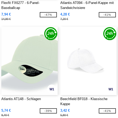
Flexfit FX6277 - 6-Panel-
Atlantis AT094 - 6-Panel-Kappe mit
Baseballcap
Sandwichvisiere
7,94 €
4,28 €
-47%
-41%
14,90 €
7,20 €
W1
W1
Atlantis AT148 - Schlagen
Beechfield BF018 - Klassische
Kappe
5,74 €
3,42 €
-39%
-41%
9,40 €
5,80 €