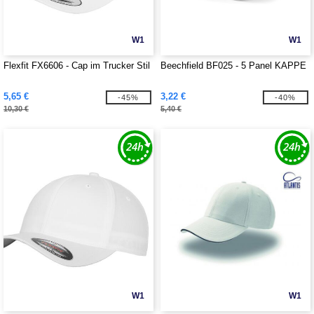
W1
W1
Flexfit FX6606 - Cap im Trucker Stil
Beechfield BF025 - 5 Panel KAPPE
5,65 €
3,22 €
-45%
-40%
10,30 €
5,40 €
W1
W1