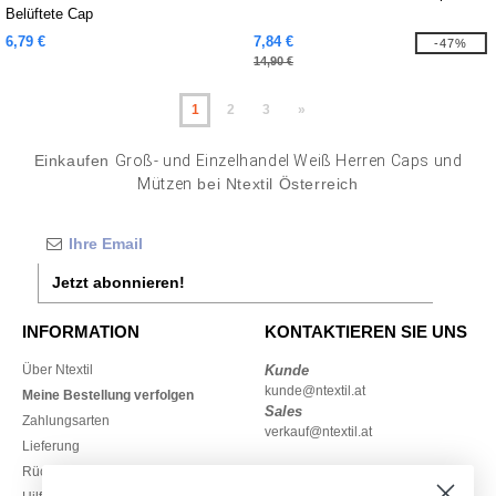
Belüftete Cap
6,79 €
7,84 €
-47%
14,90 €
1
2
3
»
Einkaufen
Groß- und Einzelhandel Weiß Herren Caps und
Mützen
bei Ntextil Österreich
Jetzt abonnieren!
INFORMATION
KONTAKTIEREN SIE UNS
Über Ntextil
Kunde
kunde@ntextil.at
Meine Bestellung verfolgen
Sales
Zahlungsarten
verkauf@ntextil.at
Lieferung
Rückerstattungen / Rückgaben
0800 018 026