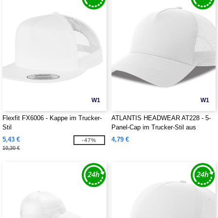
W1
W1
Flexfit FX6006 - Kappe im Trucker-
ATLANTIS HEADWEAR AT228 - 5-
Stil
Panel-Cap im Trucker-Stil aus
Baumwolle
5,43 €
4,79 €
-47%
10,30 €