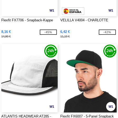
W1
W1
Flexfit FX7706 - Snapback-Kappe
VELILLA V4004 - CHARLOTTE
8,16 €
6,42 €
-45%
-42%
14,90 €
11,10 €
W1
W1
ATLANTIS HEADWEAR AT285 -
Flexfit FX6007 - 5-Panel Snapback