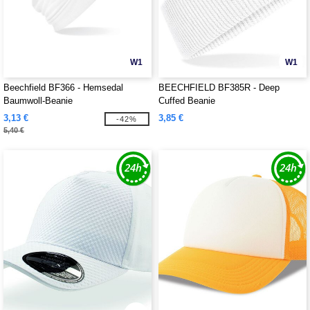
W1
W1
Beechfield BF366 - Hemsedal
BEECHFIELD BF385R - Deep
Baumwoll-Beanie
Cuffed Beanie
3,13 €
3,85 €
-42%
5,40 €