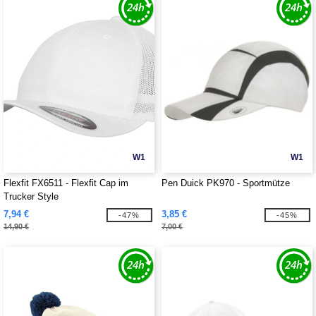
W1
W1
Flexfit FX6511 - Flexfit Cap im
Pen Duick PK970 - Sportmütze
Trucker Style
7,94 €
3,85 €
-47%
-45%
14,90 €
7,00 €