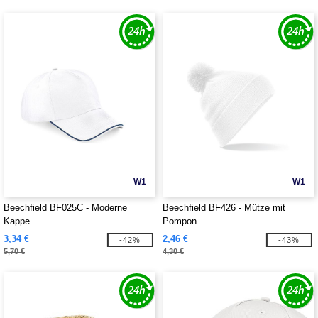
W1
W1
Beechfield BF025C - Moderne
Beechfield BF426 - Mütze mit
Kappe
Pompon
3,34 €
2,46 €
-42%
-43%
5,70 €
4,30 €