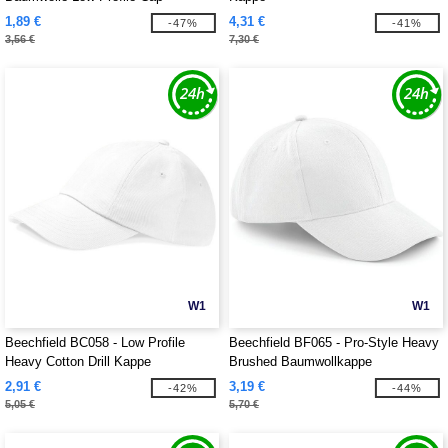
1,89 €
4,31 €
-47%
-41%
3,56 €
7,30 €
W1
W1
Beechfield BC058 - Low Profile
Beechfield BF065 - Pro-Style Heavy
Heavy Cotton Drill Kappe
Brushed Baumwollkappe
2,91 €
3,19 €
-42%
-44%
5,05 €
5,70 €