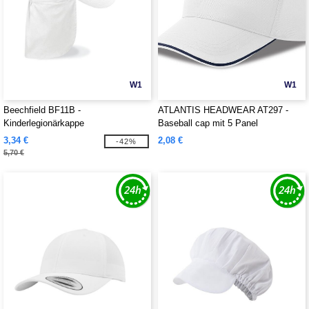
W1
W1
Beechfield BF11B -
ATLANTIS HEADWEAR AT297 -
Kinderlegionärkappe
Baseball cap mit 5 Panel
3,34 €
2,08 €
-42%
5,70 €