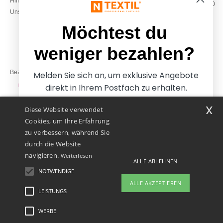
Hilfe & FAQs
Montag – Donnerstag: 10:00–13:00
Unsere Engagements
& 14:00–17:30
Freitag: 10:00–14:00
Möchtest du
weniger bezahlen?
Bezahlung mit
Melden Sie sich an, um exklusive Angebote
direkt in Ihrem Postfach zu erhalten.
x
Diese Website verwendet
Unsere Paketzusteller
Cookies, um Ihre Erfahrung
zu verbessern, während Sie
durch die Website
navigieren.
Weiterlesen
ALLE ABLEHNEN
NOTWENDIGE
Ja, ich möchte weniger
ALLE AKZEPTIEREN
bezahlen
LEISTUNGS
👋
Hallo
Wenn Sie Fragen oder Bedenken
WERBE
Rechtliche Hinweise
-
Datenschutzbestimmungen
-
Bedingungen und Konditionen
-
Nein danke, ich möchte mehr bezahlen.
haben, können Sie uns jederzeit
General Contract Conditions
-
Cookie-Richtlinie
-
Site Map
Copyright 2026 ntextil.at