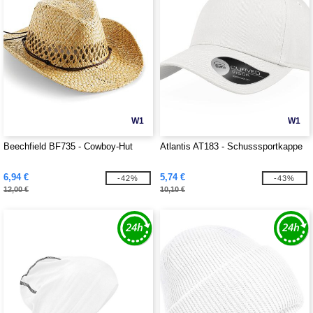
W1
W1
Beechfield BF735 - Cowboy-Hut
Atlantis AT183 - Schusssportkappe
6,94 €
5,74 €
-42%
-43%
12,00 €
10,10 €