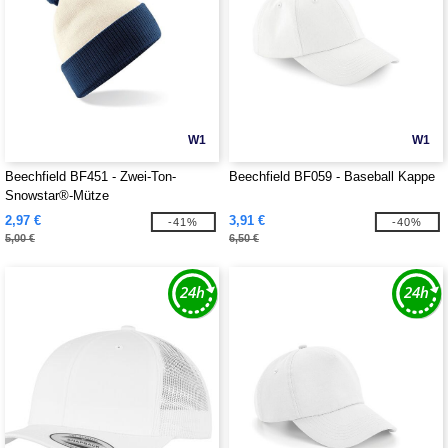
W1
W1
Beechfield BF451 - Zwei-Ton-
Beechfield BF059 - Baseball Kappe
Snowstar®-Mütze
2,97 €
3,91 €
-41%
-40%
5,00 €
6,50 €