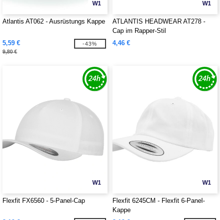
W1
W1
Atlantis AT062 - Ausrüstungs Kappe
ATLANTIS HEADWEAR AT278 -
Cap im Rapper-Stil
5,59 €
4,46 €
-43%
9,80 €
W1
W1
Flexfit FX6560 - 5-Panel-Cap
Flexfit 6245CM - Flexfit 6-Panel-
Kappe