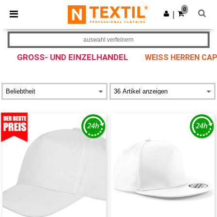
×
Ntextil App
0
App holen
|
Bessere Preise in der App!
auswahl verfeinern
GROSS- UND EINZELHANDEL
WEISS HERREN CAP