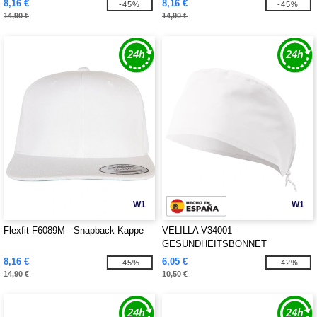
8,16 €
8,16 €
-45%
-45%
14,90 €
14,90 €
W1
W1
Flexfit F6089M - Snapback-Kappe
VELILLA V34001 -
GESUNDHEITSBONNET
8,16 €
6,05 €
-45%
-42%
14,90 €
10,50 €