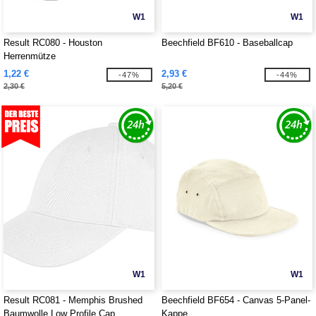
W1
W1
Result RC080 - Houston
Beechfield BF610 - Baseballcap
Herrenmütze
1,22 €
2,93 €
-47%
-44%
2,30 €
5,20 €
W1
W1
Result RC081 - Memphis Brushed
Beechfield BF654 - Canvas 5-Panel-
Baumwolle Low Profile Cap
Kappe