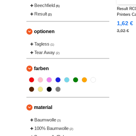
Beechfield
(5)
Result RC0
Result
Printers C
(2)
1,62 €
3,02 €
optionen
Tagless
(1)
Tear Away
(2)
farben
material
Baumwolle
(3)
100% Baumwolle
(2)