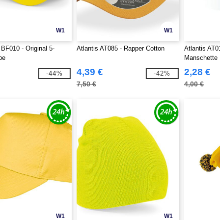
W1
W1
 BF010 - Original 5-
Atlantis AT085 - Rapper Cotton
Atlantis AT0
pe
Manschette
4,39 €
2,28 €
-44%
-42%
7,50 €
4,00 €
W1
W1