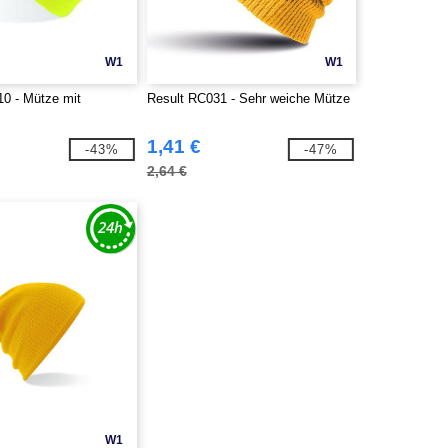
W1
W1
10 - Mütze mit
Result RC031 - Sehr weiche Mütze
1,41 €
-43%
-47%
2,64 €
W1