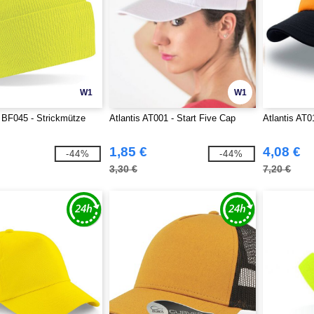
W1
W1
 BF045 - Strickmütze
Atlantis AT001 - Start Five Cap
Atlantis AT0
1,85 €
4,08 €
-44%
-44%
3,30 €
7,20 €