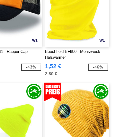
W1
W1
11 - Rapper Cap
Beechfield BF900 - Mehrzweck
Halswärmer
1,52 €
-43%
-46%
2,80 €