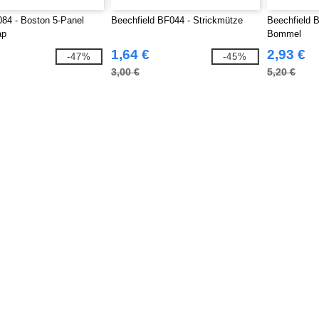
84 - Boston 5-Panel
Beechfield BF044 - Strickmütze
Beechfield 
ap
Bommel
1,64 €
2,93 €
-47%
-45%
3,00 €
5,20 €