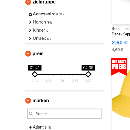
zielgruppe
Accessoires
(11)
Herren
(39)
Beechfield
Kinder
(2)
Panel-Kap
Unisex
(38)
2,60 €
4,60 €
preis
€1.41
€4.39
1.41
2.15
2.9
3.64
4.39
marken
Atlantis
(4)