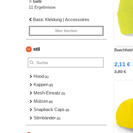
Gelb
11 Ergebnisse.
Basic Kleidung | Accessoires
filter löschen
stil
Beechfield
2,11 €
3,80 €
Hood
(1)
Kappen
(2)
Mesh-Einsatz
(1)
Mützen
(4)
Snapback Caps
(2)
Stirnbänder
(1)