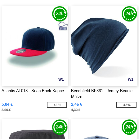
W1
W1
Atlantis AT013 - Snap Back Kappe
Beechfield BF361 - Jersey Beanie
Mütze
5,04 €
2,46 €
-41%
-43%
8,60 €
4,30 €