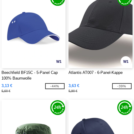
W1
W1
Beechfield BF15C - 5-Panel Cap
Atlantis AT007 - 6-Panel-Kappe
100% Baumwolle
3,13 €
3,63 €
-44%
-39%
5,60 €
5,90 €