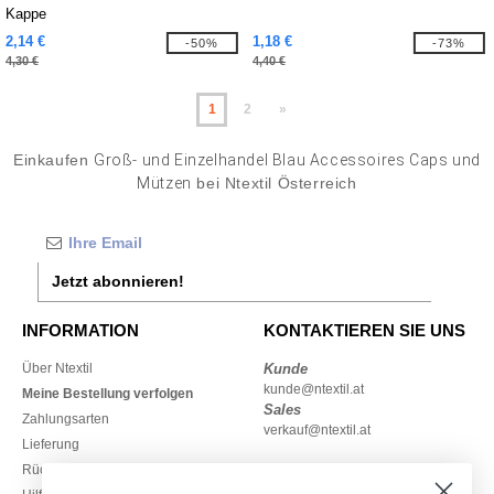
Kappe
2,14 €
1,18 €
-50%
-73%
4,30 €
4,40 €
1
2
»
Einkaufen
Groß- und Einzelhandel Blau Accessoires Caps und
Mützen
bei Ntextil Österreich
Jetzt abonnieren!
INFORMATION
KONTAKTIEREN SIE UNS
Über Ntextil
Kunde
kunde@ntextil.at
Meine Bestellung verfolgen
Sales
Zahlungsarten
verkauf@ntextil.at
Lieferung
Rückerstattungen / Rückgaben
0800 018 026