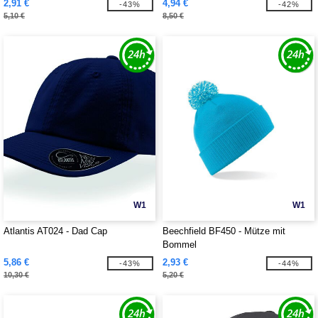
2,91 €
4,94 €
-43%
-42%
5,10 €
8,50 €
W1
W1
Atlantis AT024 - Dad Cap
Beechfield BF450 - Mütze mit
Bommel
5,86 €
2,93 €
-43%
-44%
10,30 €
5,20 €