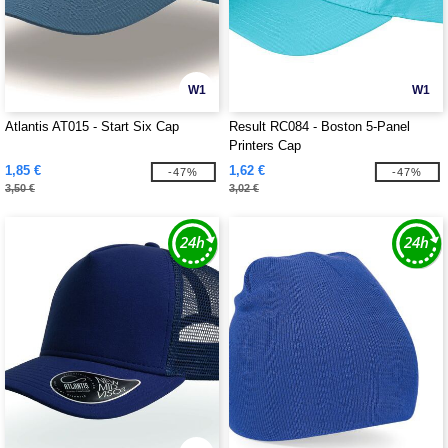
W1
W1
Atlantis AT015 - Start Six Cap
Result RC084 - Boston 5-Panel
Printers Cap
1,85 €
1,62 €
-47%
-47%
3,50 €
3,02 €