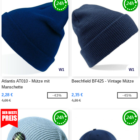
W1
W1
Atlantis AT010 - Mütze mit
Beechfield BF425 - Vintage Mütze
Manschette
2,28 €
2,35 €
-43%
-45%
4,00 €
4,30 €