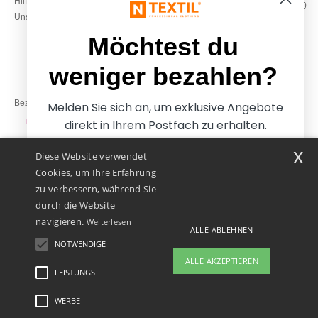
Hilfe & FAQs
Montag – Donnerstag: 10:00–13:00
Unsere Engagements
& 14:00–17:30
Freitag: 10:00–14:00
Möchtest du
weniger bezahlen?
Bezahlung mit
Melden Sie sich an, um exklusive Angebote
direkt in Ihrem Postfach zu erhalten.
x
Diese Website verwendet
Unsere Paketzusteller
Cookies, um Ihre Erfahrung
zu verbessern, während Sie
durch die Website
navigieren.
Weiterlesen
ALLE ABLEHNEN
NOTWENDIGE
Ja, ich möchte weniger
ALLE AKZEPTIEREN
bezahlen
LEISTUNGS
👋
Hallo
Wenn Sie Fragen oder Bedenken
WERBE
Rechtliche Hinweise
-
Datenschutzbestimmungen
-
Bedingungen und Konditionen
-
Nein danke, ich möchte mehr bezahlen.
haben, können Sie uns jederzeit
General Contract Conditions
-
Cookie-Richtlinie
-
Site Map
Copyright 2026 ntextil.at