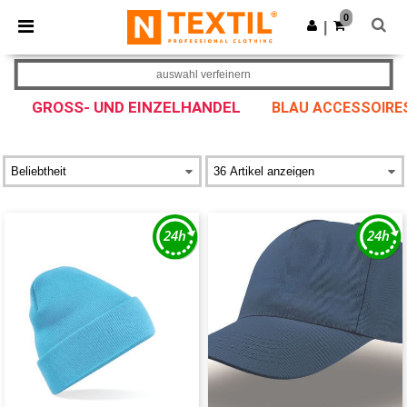
×
Ntextil App
0
App holen
|
Bessere Preise in der App!
auswahl verfeinern
GROSS- UND EINZELHANDEL
BLAU ACCESSOIRE