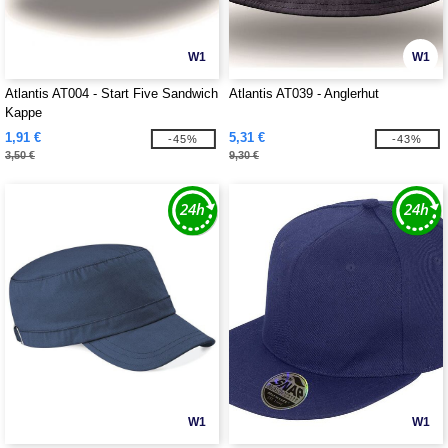
W1
W1
Atlantis AT004 - Start Five Sandwich
Atlantis AT039 - Anglerhut
Kappe
1,91 €
5,31 €
-45%
-43%
3,50 €
9,30 €
W1
W1