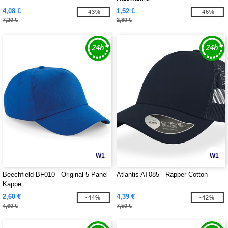
4,08 €
1,52 €
-43%
-46%
7,20 €
2,80 €
W1
W1
Beechfield BF010 - Original 5-Panel-
Atlantis AT085 - Rapper Cotton
Kappe
2,60 €
4,39 €
-44%
-42%
4,60 €
7,50 €