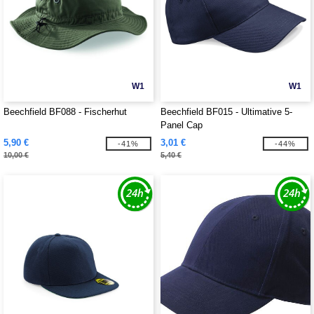
W1
W1
Beechfield BF088 - Fischerhut
Beechfield BF015 - Ultimative 5-
Panel Cap
5,90 €
3,01 €
-41%
-44%
10,00 €
5,40 €