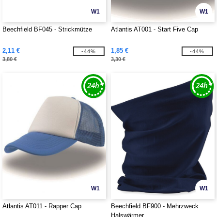
W1
W1
Beechfield BF045 - Strickmütze
Atlantis AT001 - Start Five Cap
2,11 €
1,85 €
-44%
-44%
3,80 €
3,30 €
W1
W1
Atlantis AT011 - Rapper Cap
Beechfield BF900 - Mehrzweck
Halswärmer