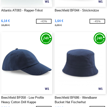
W1
W1
Atlantis AT083 - Rapper-Trikot
Beechfield BF044 - Strickmütze
6,14 €
1,64 €
-43%
-45%
10,80 €
3,00 €
W1
W1
Beechfield BF058 - Low Profile
Beechfield BF686 - Wendbarer
Heavy Cotton Drill Kappe
Bucket Hat Fischerhut