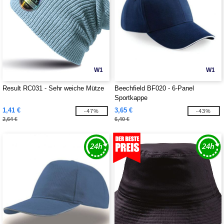
W1
W1
Result RC031 - Sehr weiche Mütze
Beechfield BF020 - 6-Panel
Sportkappe
1,41 €
3,65 €
-47%
-43%
2,64 €
6,40 €