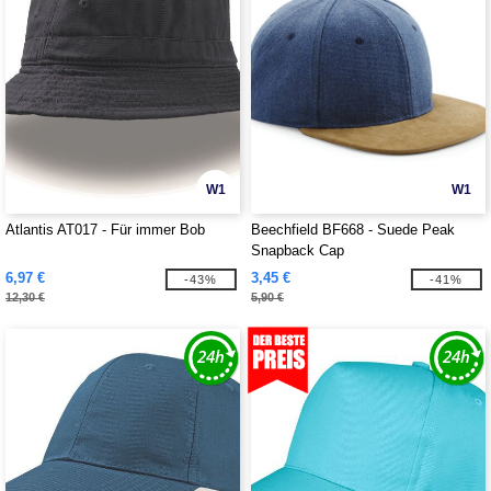
W1
W1
Atlantis AT017 - Für immer Bob
Beechfield BF668 - Suede Peak
Snapback Cap
6,97 €
3,45 €
-43%
-41%
12,30 €
5,90 €