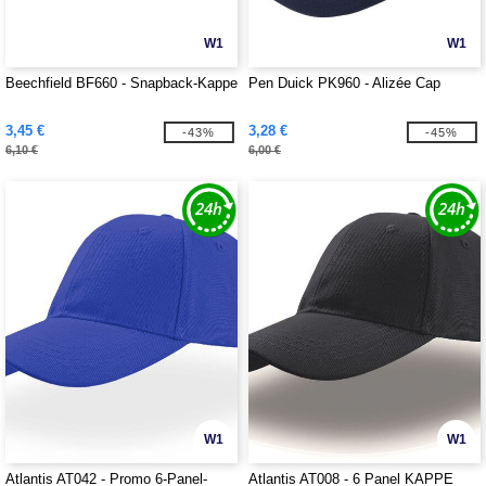
W1
W1
Beechfield BF660 - Snapback-Kappe
Pen Duick PK960 - Alizée Cap
3,45 €
3,28 €
-43%
-45%
6,10 €
6,00 €
W1
W1
Atlantis AT042 - Promo 6-Panel-
Atlantis AT008 - 6 Panel KAPPE