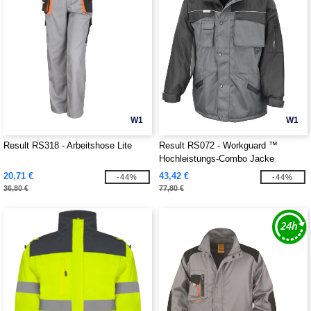
W1
W1
Result RS318 - Arbeitshose Lite
Result RS072 - Workguard ™
Hochleistungs-Combo Jacke
20,71 €
43,42 €
-44%
-44%
36,80 €
77,80 €