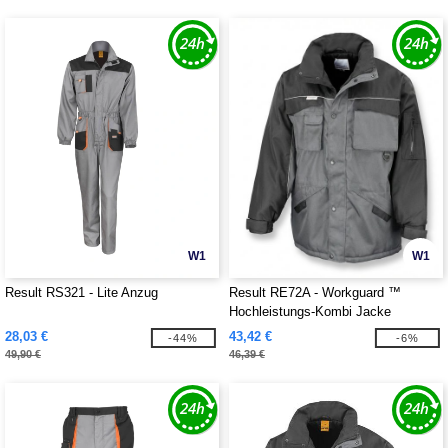
W1
W1
Result RS321 - Lite Anzug
Result RE72A - Workguard ™
Hochleistungs-Kombi Jacke
28,03 €
43,42 €
-44%
-6%
49,90 €
46,39 €