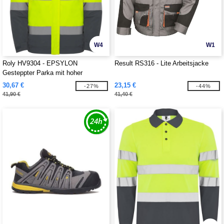
W4
W1
Roly HV9304 - EPSYLON
Result RS316 - Lite Arbeitsjacke
Gesteppter Parka mit hoher
Sichtbarkeit
30,67 €
23,15 €
-27%
-44%
41,90 €
41,40 €