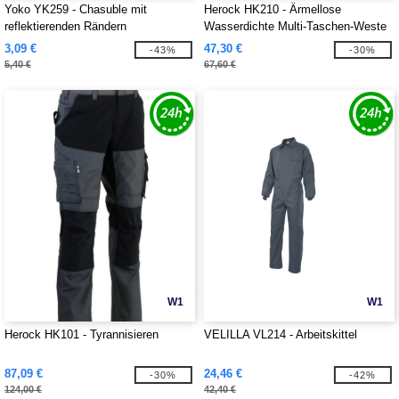
Yoko YK259 - Chasuble mit
Herock HK210 - Ärmellose
reflektierenden Rändern
Wasserdichte Multi-Taschen-Weste
für Männer
3,09 €
47,30 €
-43%
-30%
5,40 €
67,60 €
W1
W1
Herock HK101 - Tyrannisieren
VELILLA VL214 - Arbeitskittel
87,09 €
24,46 €
-30%
-42%
124,00 €
42,40 €