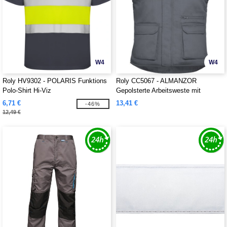
W4
W4
Roly HV9302 - POLARIS Funktions
Roly CC5067 - ALMANZOR
Polo-Shirt Hi-Viz
Gepolsterte Arbeitsweste mit
mehreren Taschen und verlängerter
6,71 €
13,41 €
-46%
Rückseite
12,49 €