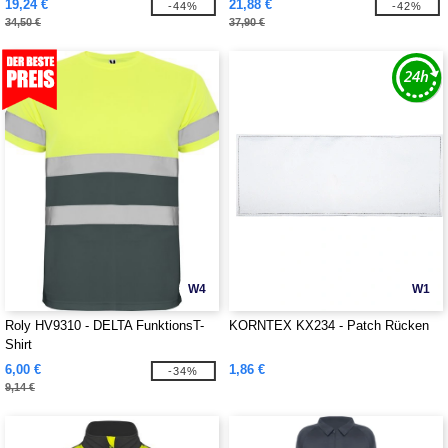
19,24 €
21,88 €
-44%
-42%
34,50 €
37,90 €
W4
W1
Roly HV9310 - DELTA FunktionsT-
KORNTEX KX234 - Patch Rücken
Shirt
6,00 €
1,86 €
-34%
9,14 €