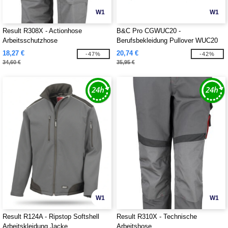
W1
W1
Result R308X - Actionhose
B&C Pro CGWUC20 -
Arbeitsschutzhose
Berufsbekleidung Pullover WUC20
18,27 €
20,74 €
-47%
-42%
34,60 €
35,95 €
W1
W1
Result R124A - Ripstop Softshell
Result R310X - Technische
Arbeitskleidung Jacke
Arbeitshose