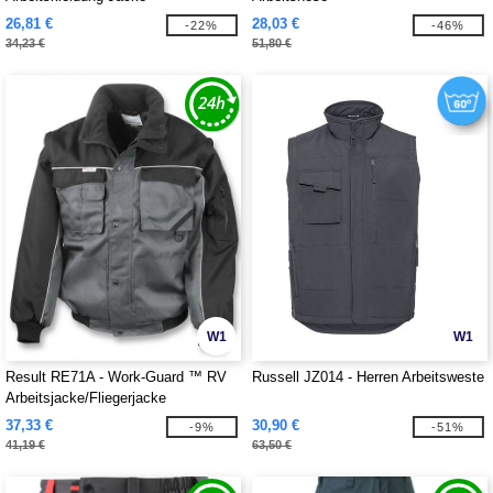
26,81 €
28,03 €
-22%
-46%
34,23 €
51,80 €
W1
W1
Result RE71A - Work-Guard ™ RV
Russell JZ014 - Herren Arbeitsweste
Arbeitsjacke/Fliegerjacke
37,33 €
30,90 €
-9%
-51%
41,19 €
63,50 €