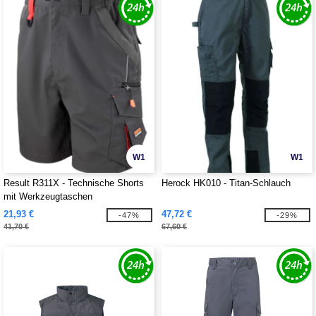
W1
W1
Result R311X - Technische Shorts
Herock HK010 - Titan-Schlauch
mit Werkzeugtaschen
21,93 €
47,72 €
-47%
-29%
41,70 €
67,60 €