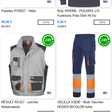
W1
W4
Paredes PS5027 - Helio
Roly HV9306 - POLARIS L/S
Funktions Polo-Shirt Hi-Viz
48,66 €
8,06 €
-41%
-45%
82,78 €
14,59 €
W1
W1
RESULT RS317 - Leichte
VELILLA V3030 - Multi Taschen
Arbeitsweste
HOSEN BICOLOR hohe
SICHTBARKEIT