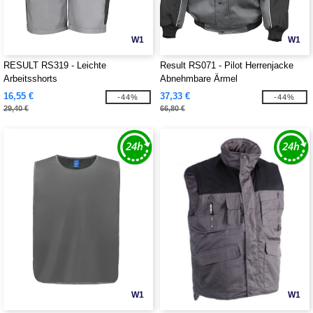
W1
W1
RESULT RS319 - Leichte
Result RS071 - Pilot Herrenjacke
Arbeitsshorts
Abnehmbare Ärmel
16,55 €
37,33 €
-44%
-44%
29,40 €
66,80 €
W1
W1