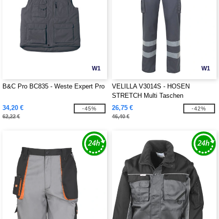
W1
W1
B&C Pro BC835 - Weste Expert Pro
VELILLA V3014S - HOSEN
STRETCH Multi Taschen
REFLEKTIERENDE BAND
34,20 €
26,75 €
-45%
-42%
62,22 €
46,40 €