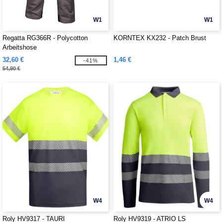
W1
W1
Regatta RG366R - Polycotton
KORNTEX KX232 - Patch Brust
Arbeitshose
32,60 €
1,46 €
-41%
54,90 €
W4
W4
Roly HV9317 - TAURI
Roly HV9319 - ATRIO LS