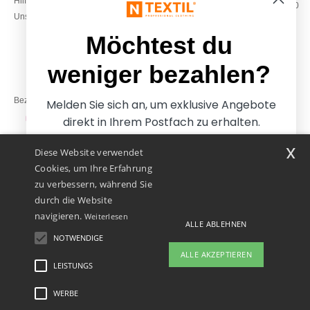
Hilfe & FAQs
Montag – Donnerstag: 10:00–13:00
Unsere Engagements
& 14:00–17:30
Freitag: 10:00–14:00
Möchtest du
weniger bezahlen?
Bezahlung mit
Melden Sie sich an, um exklusive Angebote
direkt in Ihrem Postfach zu erhalten.
x
Diese Website verwendet
Unsere Paketzusteller
Cookies, um Ihre Erfahrung
zu verbessern, während Sie
durch die Website
navigieren.
Weiterlesen
ALLE ABLEHNEN
NOTWENDIGE
Ja, ich möchte weniger
ALLE AKZEPTIEREN
bezahlen
LEISTUNGS
👋
Hallo
Wenn Sie Fragen oder Bedenken
WERBE
Rechtliche Hinweise
-
Datenschutzbestimmungen
-
Bedingungen und Konditionen
-
Nein danke, ich möchte mehr bezahlen.
haben, können Sie uns jederzeit
General Contract Conditions
-
Cookie-Richtlinie
-
Site Map
Copyright 2026 ntextil.at