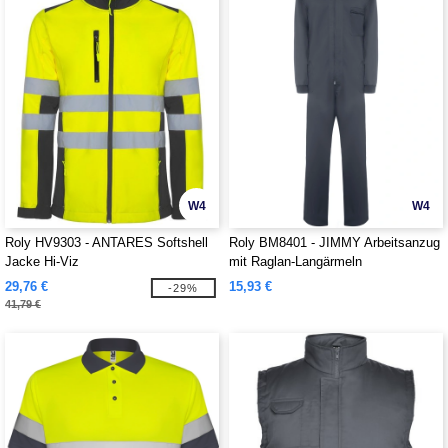
W4
W4
Roly HV9303 - ANTARES Softshell
Roly BM8401 - JIMMY Arbeitsanzug
Jacke Hi-Viz
mit Raglan-Langärmeln
29,76 €
15,93 €
-29%
41,79 €