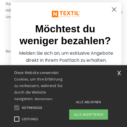
Rückerstattungen / Rückgaben
0800 018 026
Hilfe & FAQs
Montag – Donnerstag: 10:00–13:00
Unsere Engagements
& 14:00–17:30
Freitag: 10:00–14:00
Möchtest du
weniger bezahlen?
Bezahlung mit
Melden Sie sich an, um exklusive Angebote
direkt in Ihrem Postfach zu erhalten.
x
Diese Website verwendet
Unsere Paketzusteller
Cookies, um Ihre Erfahrung
zu verbessern, während Sie
durch die Website
navigieren.
Weiterlesen
ALLE ABLEHNEN
NOTWENDIGE
Ja, ich möchte weniger
ALLE AKZEPTIEREN
bezahlen
LEISTUNGS
👋
Hallo