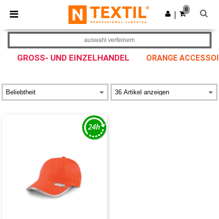
×
Ntextil App
0
App holen
|
Bessere Preise in der App!
auswahl verfeinern
GROSS- UND EINZELHANDEL
ORANGE ACCESSOI